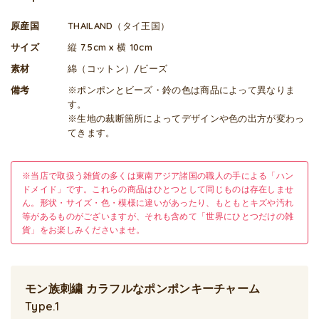
原産国
THAILAND（タイ王国）
サイズ
縦 7.5cm x 横 10cm
素材
綿（コットン）/ビーズ
備考
※ポンポンとビーズ・鈴の色は商品によって異なりま
す。
※生地の裁断箇所によってデザインや色の出方が変わっ
てきます。
※当店で取扱う雑貨の多くは東南アジア諸国の職人の手による「ハン
ドメイド」です。これらの商品はひとつとして同じものは存在しませ
ん。形状・サイズ・色・模様に違いがあったり、もともとキズや汚れ
等があるものがございますが、それも含めて「世界にひとつだけの雑
貨」をお楽しみくださいませ。
モン族刺繍 カラフルなポンポンキーチャーム
Type.1