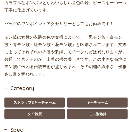
カラフルなポンポンとかわいらしい音色の鈴、ビーズを一つ一つ
丁寧に仕上げています。
バッグのワンポイントアクセサリーとしてもお勧めです！
モン族は女性の衣装の色や文様によって、「黒モン族・白モン
族・青モン族・紅モン族・花モン族」と区別されています。支族
によってそれぞれの衣装や刺繍、モチーフなどは異なりますが、
共通して言えるのが、上着の襟の美しさです。この小さな布地に
モン族に伝わる伝統技術が盛り込まれ、その刺繍の繊細さ、優雅
さに目を奪われます。
Category
ストラップ&キーチャーム
キーチャーム
タイ雑貨
モン族雑貨
Spec