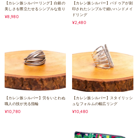
【カレン族シルバーリング】白銀の
【カレン族シルバー】パドゥアが刻
美しさを際立たせるシンプルな造り
印されたシンプルで細いハンドメイ
ドリング
¥8,980
¥2,480
【カレン族シルバー】労をいとわぬ
【カレン族シルバー】スタイリッシ
職人の技が光る指輪
ュなフォルムの幅広リング
¥10,780
¥10,480