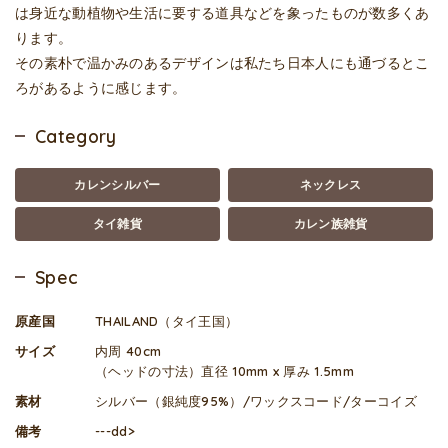
は身近な動植物や生活に要する道具などを象ったものが数多くあ
ります。
その素朴で温かみのあるデザインは私たち日本人にも通づるとこ
ろがあるように感じます。
Category
カレンシルバー
ネックレス
タイ雑貨
カレン族雑貨
Spec
原産国
THAILAND（タイ王国）
サイズ
内周 40cm
（ヘッドの寸法）直径 10mm x 厚み 1.5mm
素材
シルバー（銀純度95%）/ワックスコード/ターコイズ
備考
---dd>