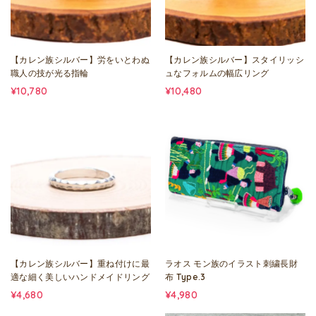
【カレン族シルバー】労をいとわぬ
【カレン族シルバー】スタイリッシ
職人の技が光る指輪
ュなフォルムの幅広リング
¥10,780
¥10,480
【カレン族シルバー】重ね付けに最
ラオス モン族のイラスト刺繍長財
適な細く美しいハンドメイドリング
布 Type.3
¥4,680
¥4,980