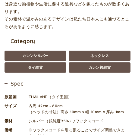
は身近な動植物や生活に要する道具などを象ったものが数多くあ
ります。
その素朴で温かみのあるデザインは私たち日本人にも通づるとこ
ろがあるように感じます。
Category
カレンシルバー
ネックレス
タイ雑貨
カレン族雑貨
Spec
原産国
THAILAND（タイ王国）
サイズ
内周 42cm～60cm
（ヘッドの寸法）高さ 10mm x 幅 10mm x 厚み 1mm
素材
シルバー（銀純度95%）/ワックスコード
備考
※ワックスコードを引っ張ることでサイズ調整できま