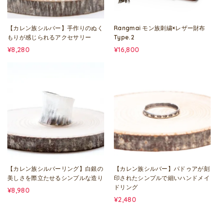
【カレン族シルバー】手作りのぬく
Rangmai モン族刺繍×レザー財布
もりが感じられるアクセサリー
Type.2
¥8,280
¥16,800
【カレン族シルバーリング】白銀の
【カレン族シルバー】パドゥアが刻
美しさを際立たせるシンプルな造り
印されたシンプルで細いハンドメイ
ドリング
¥8,980
¥2,480