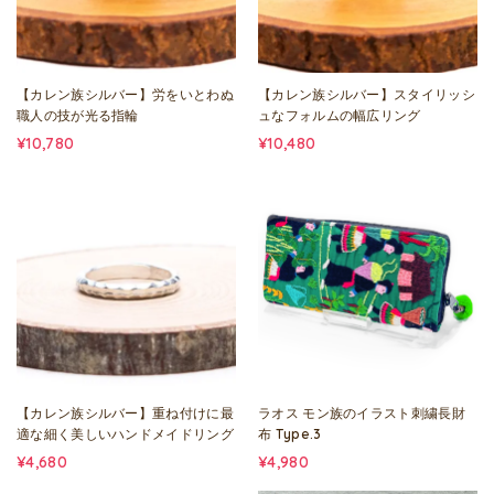
【カレン族シルバー】労をいとわぬ
【カレン族シルバー】スタイリッシ
職人の技が光る指輪
ュなフォルムの幅広リング
¥10,780
¥10,480
【カレン族シルバー】重ね付けに最
ラオス モン族のイラスト刺繍長財
適な細く美しいハンドメイドリング
布 Type.3
¥4,680
¥4,980