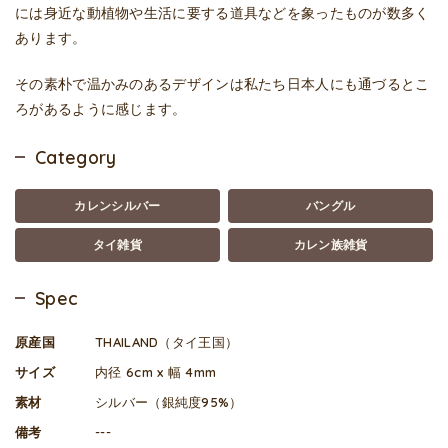
には身近な動植物や生活に要する道具などを象ったものが数多く
あります。
その素朴で温かみのあるデザインは私たち日本人にも通づるとこ
ろがあるように感じます。
Category
カレンシルバー
バングル
タイ雑貨
カレン族雑貨
Spec
原産国
THAILAND（タイ王国）
サイズ
内径 6cm x 幅 4mm
素材
シルバー（銀純度95%）
備考
---