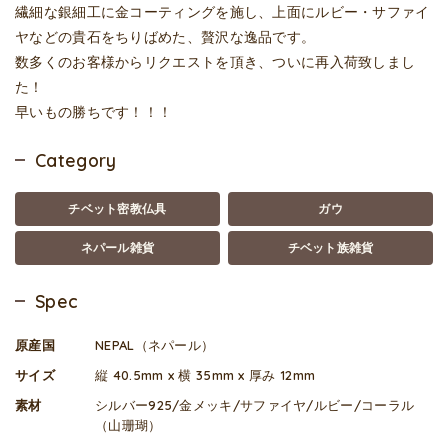
繊細な銀細工に金コーティングを施し、上面にルビー・サファイ
ヤなどの貴石をちりばめた、贅沢な逸品です。
数多くのお客様からリクエストを頂き、ついに再入荷致しまし
た！
早いもの勝ちです！！！
Category
チベット密教仏具
ガウ
ネパール雑貨
チベット族雑貨
Spec
原産国
NEPAL（ネパール）
サイズ
縦 40.5mm x 横 35mm x 厚み 12mm
素材
シルバー925/金メッキ/サファイヤ/ルビー/コーラル
（山珊瑚）