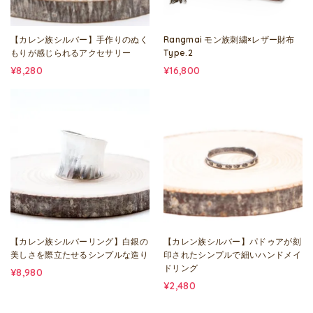
【カレン族シルバー】手作りのぬく
Rangmai モン族刺繍×レザー財布
もりが感じられるアクセサリー
Type.2
¥8,280
¥16,800
【カレン族シルバーリング】白銀の
【カレン族シルバー】パドゥアが刻
美しさを際立たせるシンプルな造り
印されたシンプルで細いハンドメイ
ドリング
¥8,980
¥2,480