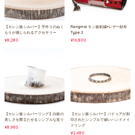
【カレン族シルバー】手作りのぬく
Rangmai モン族刺繍×レザー財布
もりが感じられるアクセサリー
Type.2
¥8,280
¥16,800
【カレン族シルバーリング】白銀の
【カレン族シルバー】パドゥアが刻
美しさを際立たせるシンプルな造り
印されたシンプルで細いハンドメイ
ドリング
¥8,980
¥2,480