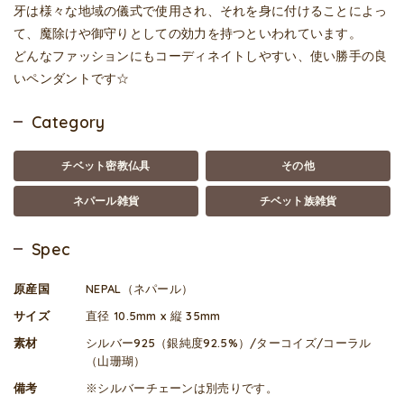
牙は様々な地域の儀式で使用され、それを身に付けることによっ
て、魔除けや御守りとしての効力を持つといわれています。
どんなファッションにもコーディネイトしやすい、使い勝手の良
いペンダントです☆
Category
チベット密教仏具
その他
ネパール雑貨
チベット族雑貨
Spec
原産国
NEPAL（ネパール）
サイズ
直径 10.5mm x 縦 35mm
素材
シルバー925（銀純度92.5%）/ターコイズ/コーラル
（山珊瑚）
備考
※シルバーチェーンは別売りです。