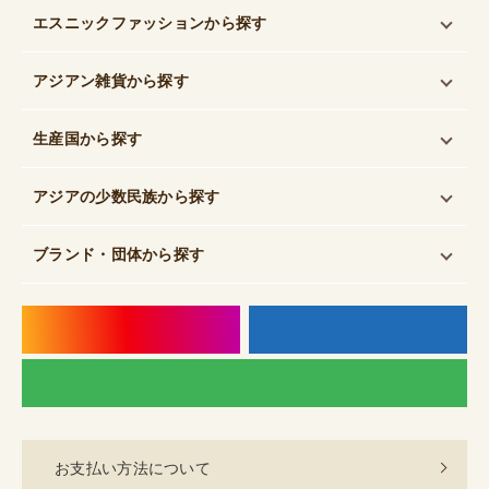
エスニックファッション
から探す
アジアン雑貨
から探す
生産国
から探す
アジアの少数民族
から探す
ブランド・団体
から探す
instagram
f
LI
お支払い方法について