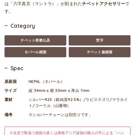
は「六字真言（マントラ）」が刻まれた
チベットアクセサリー
で
す。
Category
チベット密教仏具
梵字
ネパール雑貨
チベット族雑貨
Spec
原産国
NEPAL（ネパール）
サイズ
縦 34mm x 横 30mm x 厚み 7mm
素材
シルバー925（銀純度92.5%）/ラピスラズリ/マラカイ
ト/コーラル（山珊瑚）
備考
※シルバーチェーンは別売りです。
※当店で取扱う雑貨の多くは東南アジア諸国の職人の手による「ハン