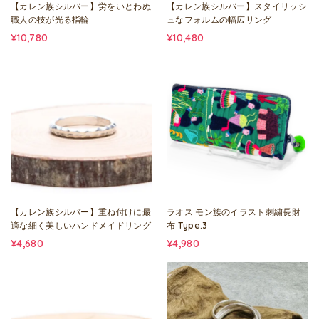
【カレン族シルバー】労をいとわぬ
【カレン族シルバー】スタイリッシ
職人の技が光る指輪
ュなフォルムの幅広リング
¥10,780
¥10,480
【カレン族シルバー】重ね付けに最
ラオス モン族のイラスト刺繍長財
適な細く美しいハンドメイドリング
布 Type.3
¥4,680
¥4,980