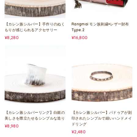
【カレン族シルバー】手作りのぬく
Rangmai モン族刺繍×レザー財布
もりが感じられるアクセサリー
Type.2
¥8,280
¥16,800
【カレン族シルバーリング】白銀の
【カレン族シルバー】パドゥアが刻
美しさを際立たせるシンプルな造り
印されたシンプルで細いハンドメイ
ドリング
¥8,980
¥2,480