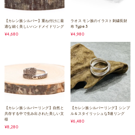
【カレン族シルバー】重ね付けに最
ラオス モン族のイラスト刺繍長財
適な細く美しいハンドメイドリング
布 Type.3
¥4,680
¥4,980
【カレン族シルバーリング】自然と
【カレン族シルバーリング】シンプ
共存する中で生み出された美しい文
ル＆スタイリッシュな3連リング
様
¥6,480
¥8,280