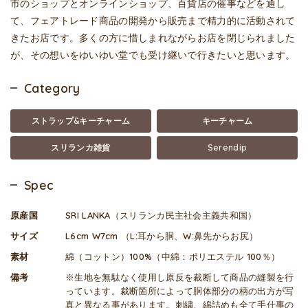
市のショップとオンラインショップ、百貨店の催事などを通し
て、フェアトレード商品の開発から販売まで精力的に活動されて
きたお店です。多くの方に惜しまれながらお店を閉じられました
が、その想いをゆいゆい堂でも受け継いで行きたいと思います。
Category
ストラップ&キーチャーム
キーチャーム
スリランカ雑貨
Serendip
Spec
原産国
SRI LANKA（スリランカ民主社会主義共和国）
サイズ
L6cm W7cm （L:耳から胴、W:鼻先からお尻）
素材
綿（コットン）100%（中綿：ポリエステル 100％）
備考
※生地を無駄なく使用し原反を裁断して商品の縫製を行
っています。裁断箇所によって胴体部分の柄の出方が写
真と異なる事があります。刺繍、綿詰めも全て手仕事の