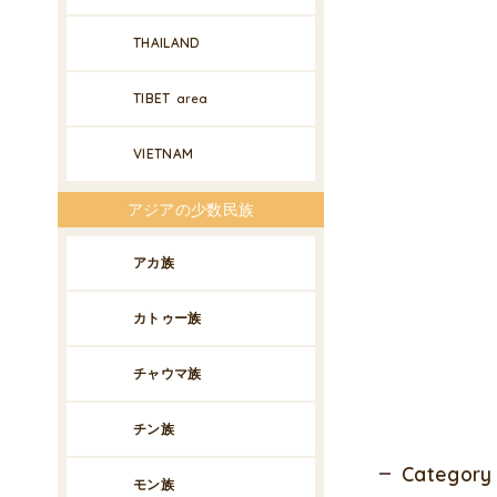
THAILAND
TIBET
area
VIETNAM
アジアの少数民族
アカ族
カトゥー族
チャウマ族
チン族
Category
モン族