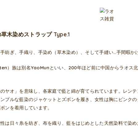
木染めストラップ Type.1
ら手紡ぎ、手織り、手染め（草木染め）、そして手縫い…手間暇か
nten）族は別名YaoMunといい、200年ほど前に中国からラ
藍のヤオ」を意味し、各家庭で藍と綿が育てられています。レンテ
シンプルな藍染のジャケットとズボンを履き、女性は胸にピンクの
ズボンを着用しています。
女性は日々糸を紡ぎ、布を織り、藍をはじめとした天然染料で染め