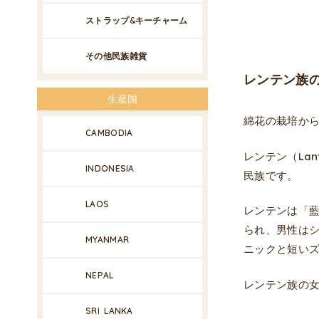
ストラップ&キーチャーム
その他民族雑貨
レンテン族の草
生産国
綿花の栽培か
CAMBODIA
レンテン（La
INDONESIA
民族です。
LAOS
レンテンは「
られ、男性は
MYANMAR
ニックと短い
NEPAL
レンテン族の
SRI LANKA