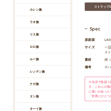
ストラップ
カレン族
ラオ族
Spec
リス族
原産国
LA
ロロ族
サイズ
一辺
スト
ルー族
素材
綿
備考
※
レンテン族
※当店で取扱う
ナガ族
す。これらの商
に違いがあった
「世界にひとつ
ヌン族
ターイ族