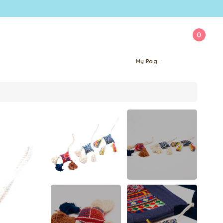
0
My Page