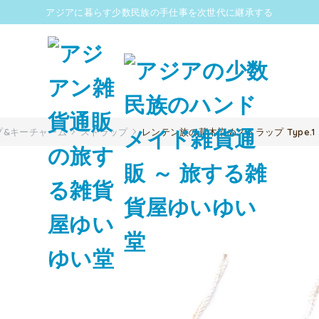
アジアに暮らす少数民族の手仕事を次世代に継承する
プ&キーチャーム
ストラップ
レンテン族の草木染めストラップ Type.1