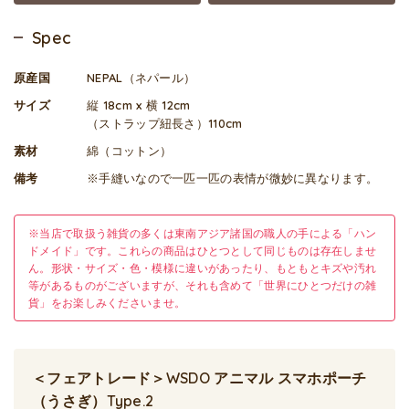
Spec
原産国
NEPAL（ネパール）
サイズ
縦 18cm x 横 12cm
（ストラップ紐長さ）110cm
素材
綿（コットン）
備考
※手縫いなので一匹一匹の表情が微妙に異なります。
※当店で取扱う雑貨の多くは東南アジア諸国の職人の手による「ハン
ドメイド」です。これらの商品はひとつとして同じものは存在しませ
ん。形状・サイズ・色・模様に違いがあったり、もともとキズや汚れ
等があるものがございますが、それも含めて「世界にひとつだけの雑
貨」をお楽しみくださいませ。
＜フェアトレード＞WSDO アニマル スマホポーチ
（うさぎ）Type.2