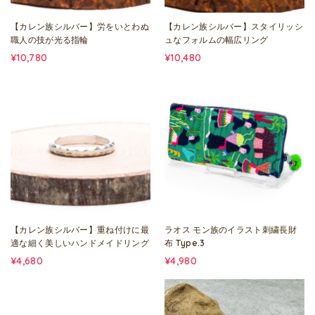
【カレン族シルバー】労をいとわぬ
【カレン族シルバー】スタイリッシ
職人の技が光る指輪
ュなフォルムの幅広リング
¥10,780
¥10,480
【カレン族シルバー】重ね付けに最
ラオス モン族のイラスト刺繍長財
適な細く美しいハンドメイドリング
布 Type.3
¥4,680
¥4,980