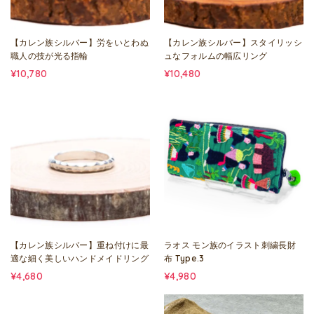
【カレン族シルバー】労をいとわぬ
【カレン族シルバー】スタイリッシ
職人の技が光る指輪
ュなフォルムの幅広リング
¥10,780
¥10,480
【カレン族シルバー】重ね付けに最
ラオス モン族のイラスト刺繍長財
適な細く美しいハンドメイドリング
布 Type.3
¥4,680
¥4,980