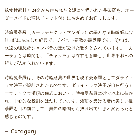
鉱物性顔料と24金から作られた金泥にて描かれた曼荼羅を、オー
ダーメイドの額縁（マット付）におさめてお送りします。
時輪曼荼羅（カーラチャクラ・マンダラ）の基となる時輪経典は
11世紀に成立した経典で、チベット密教の最奥義です。それは、
永遠の理想郷シャンバラの王が受けた教えとされています。「カ
ーラ」とは時間を、「チャクラ」は存在を意味し、世界平和への
祈りが込められています。
時輪曼荼羅は、その時輪経典の世界を現す曼荼羅としてダライ・
ラマ法王が設計されたものです。ダライ・ラマ法王が自ら行うカ
ーラチャクラ灌頂の儀式において、時輪曼荼羅は砂で地上に描か
れ、中心的な役割をはたしています。灌頂を受ける者は美しい曼
荼羅を目の前にして、無知の暗闇から抜け出て生まれ変わったと
感じるのです。
Category