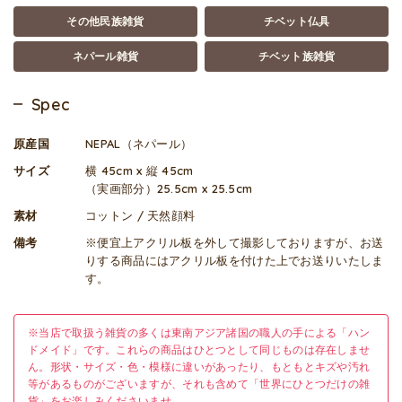
その他民族雑貨
チベット仏具
ネパール雑貨
チベット族雑貨
Spec
原産国
NEPAL（ネパール）
サイズ
横 45cm x 縦 45cm
（実画部分）25.5cm x 25.5cm
素材
コットン / 天然顔料
備考
※便宜上アクリル板を外して撮影しておりますが、お送
りする商品にはアクリル板を付けた上でお送りいたしま
す。
※当店で取扱う雑貨の多くは東南アジア諸国の職人の手による「ハン
ドメイド」です。これらの商品はひとつとして同じものは存在しませ
ん。形状・サイズ・色・模様に違いがあったり、もともとキズや汚れ
等があるものがございますが、それも含めて「世界にひとつだけの雑
貨」をお楽しみくださいませ。