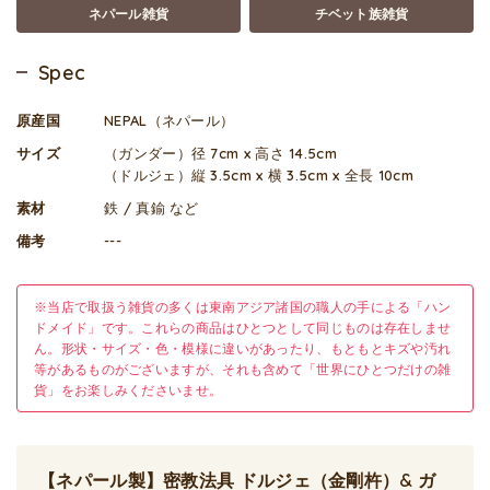
ネパール雑貨
チベット族雑貨
Spec
原産国
NEPAL（ネパール）
サイズ
（ガンダー）径 7cm x 高さ 14.5cm
（ドルジェ）縦 3.5cm x 横 3.5cm x 全長 10cm
素材
鉄 / 真鍮 など
備考
---
※当店で取扱う雑貨の多くは東南アジア諸国の職人の手による「ハン
ドメイド」です。これらの商品はひとつとして同じものは存在しませ
ん。形状・サイズ・色・模様に違いがあったり、もともとキズや汚れ
等があるものがございますが、それも含めて「世界にひとつだけの雑
貨」をお楽しみくださいませ。
【ネパール製】密教法具 ドルジェ（金剛杵）& ガ