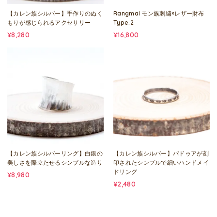
【カレン族シルバー】手作りのぬく
Rangmai モン族刺繍×レザー財布
もりが感じられるアクセサリー
Type.2
¥8,280
¥16,800
【カレン族シルバーリング】白銀の
【カレン族シルバー】パドゥアが刻
美しさを際立たせるシンプルな造り
印されたシンプルで細いハンドメイ
ドリング
¥8,980
¥2,480