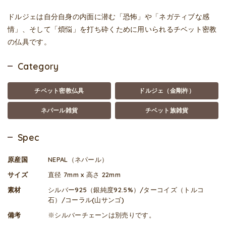
ドルジェは自分自身の内面に潜む「恐怖」や「ネガティブな感
情」、そして「煩悩」を打ち砕くために用いられるチベット密教
の仏具です。
Category
チベット密教仏具
ドルジェ（金剛杵）
ネパール雑貨
チベット族雑貨
Spec
原産国
NEPAL（ネパール）
サイズ
直径 7mm x 高さ 22mm
素材
シルバー925（銀純度92.5%）/ターコイズ（トルコ
石）/コーラル(山サンゴ)
備考
※シルバーチェーンは別売りです。