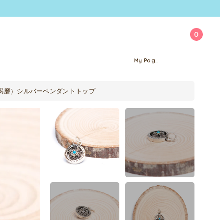
0
My Page
羯磨）シルバーペンダントトップ