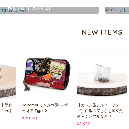
Karen Silver
カレンシルバーアクセサリー
NEW ITEMS
ー】手作
Rangmai モン族刺繍×レザ
【カレン族シルバーリン
じられる
ー財布 Type.2
グ】白銀の美しさを際立た
せるシンプルな造り
¥16,800
¥8,980