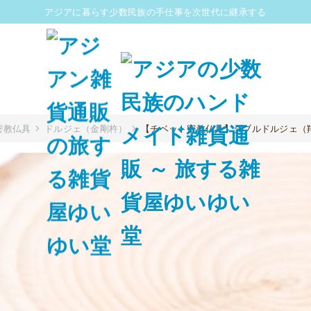
アジアに暮らす少数民族の手仕事を次世代に継承する
密教仏具
ドルジェ（金剛杵）
【チベット密教仏具】ダブルドルジェ（