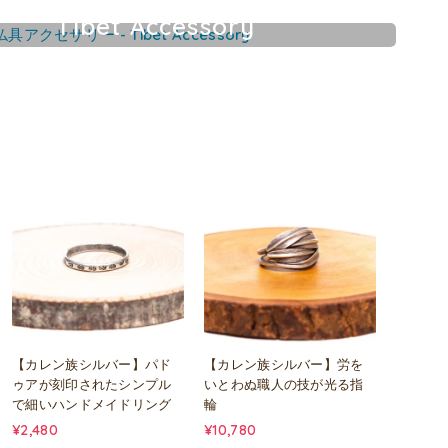
Tibet Accessory
チベット仏具アクセサリー
【カレン族シルバー】パド
【カレン族シルバー】労を
ゥアが刻印されたシンプル
いとわぬ職人の技が光る指
で細いハンドメイドリング
輪
¥2,480
¥10,780