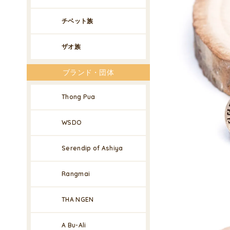
チベット族
ザオ族
ブランド・団体
Thong Pua
WSDO
Serendip of Ashiya
Rangmai
THA NGEN
A Bu-Ali