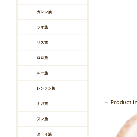
カレン族
ラオ族
リス族
ロロ族
ルー族
レンテン族
Product 
ナガ族
ヌン族
ターイ族