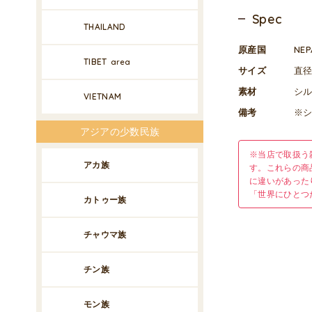
Spec
THAILAND
原産国
NE
TIBET
area
サイズ
直径 
素材
シル
VIETNAM
備考
※
アジアの少数民族
※当店で取扱う
アカ族
す。これらの商
に違いがあった
「世界にひとつ
カトゥー族
チャウマ族
チン族
モン族