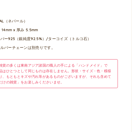
PAL（ネパール）
14mm x 厚み 5.5mm
バー925（銀純度92.5%）/ターコイズ（トルコ石）
シルバーチェーンは別売りです。
雑貨の多くは東南アジア諸国の職人の手による「ハンドメイド」で
品はひとつとして同じものは存在しません。形状・サイズ・色・模様
り、もともとキズや汚れ等があるものがございますが、それも含めて
だけの雑貨」をお楽しみくださいませ。