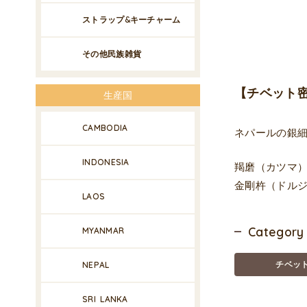
ストラップ&キーチャーム
その他民族雑貨
【チベット
生産国
CAMBODIA
ネパールの銀
INDONESIA
羯磨（カツマ）
金剛杵（ドル
LAOS
Category
MYANMAR
チベッ
NEPAL
SRI LANKA