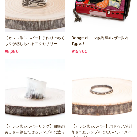
【カレン族シルバー】手作りのぬく
Rangmai モン族刺繍×レザー財布
もりが感じられるアクセサリー
Type.2
¥8,280
¥16,800
【カレン族シルバーリング】白銀の
【カレン族シルバー】パドゥアが刻
美しさを際立たせるシンプルな造り
印されたシンプルで細いハンドメイ