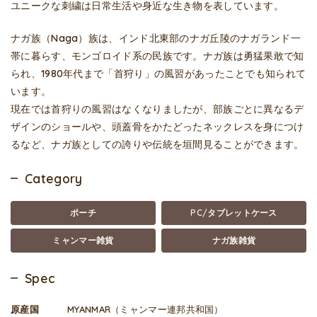
ユニークな刺繍は日常生活や身近な生き物を表しています。
ナガ族（Naga）族は、インド北東部のナガ丘陵のナガランド一
帯に暮らす、モンゴロイド系の民族です。ナガ族は勇猛果敢で知
られ、1980年代まで「首狩り」の風習があったことでも知られて
います。
現在では首狩りの風習はなくなりましたが、部族ごとに異なるデ
ザインのショールや、頭蓋骨をかたどったネックレスを身につけ
るなど、ナガ族としての誇りや伝統を垣間見ることができます。
Category
ポーチ
PC/タブレットケース
ミャンマー雑貨
ナガ族雑貨
Spec
原産国
MYANMAR（ミャンマー連邦共和国）