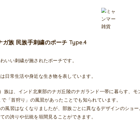
ガ族 民族手刺繍のポーチ Type.4
かわいい刺繍が施されたポーチです。
繍は日常生活や身近な生き物を表しています。
a）族は、インド北東部のナガ丘陵のナガランド一帯に暮らす、
代まで「首狩り」の風習があったことでも知られています。
りの風習はなくなりましたが、部族ごとに異なるデザインのショー
しての誇りや伝統を垣間見ることができます。