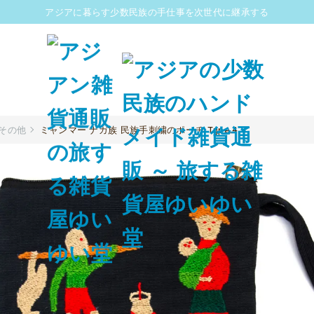
アジアに暮らす少数民族の手仕事を次世代に継承する
その他
ミャンマー ナガ族 民族手刺繍のポーチ Type.4