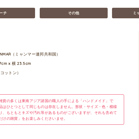
ーチ
その他
ミ
ANMAR（ミャンマー連邦共和国）
7cm x 横 23.5cm
（コットン）
雑貨の多くは東南アジア諸国の職人の手による「ハンドメイド」で
品はひとつとして同じものは存在しません。形状・サイズ・色・模様
り、もともとキズや汚れ等があるものがございますが、それも含めて
だけの雑貨」をお楽しみくださいませ。