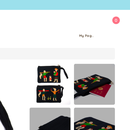
0
My Page