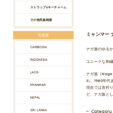
ストラップ&キーチャーム
その他民族雑貨
ミャンマー ナ
生産国
CAMBODIA
ナガ族のゆる
INDONESIA
ユニークな刺
LAOS
ナガ族（Nag
れ、1980年
MYANMAR
現在では首狩
ど、ナガ族と
NEPAL
SRI LANKA
Category