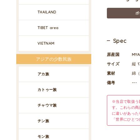
THAILAND
ポ
TIBET
area
Spec
VIETNAM
原産国
MY
アジアの少数民族
サイズ
縦 1
素材
綿
アカ族
備考
---
カトゥー族
※当店で取扱う
チャウマ族
す。これらの商
に違いがあった
「世界にひとつ
チン族
モン族