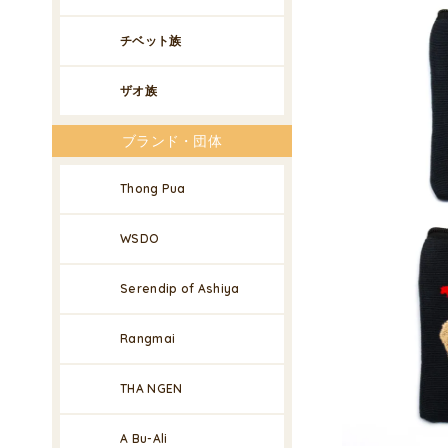
チベット族
ザオ族
ブランド・団体
Thong Pua
WSDO
Serendip of Ashiya
Rangmai
THA NGEN
A Bu-Ali