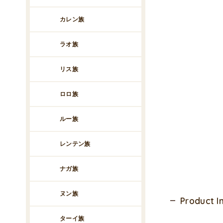
カレン族
ラオ族
リス族
ロロ族
ルー族
レンテン族
ナガ族
ヌン族
Product 
ターイ族