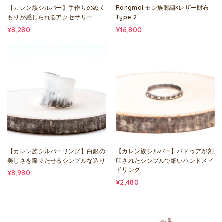
【カレン族シルバー】手作りのぬく
Rangmai モン族刺繍×レザー財布
もりが感じられるアクセサリー
Type.2
¥8,280
¥16,800
【カレン族シルバーリング】白銀の
【カレン族シルバー】パドゥアが刻
美しさを際立たせるシンプルな造り
印されたシンプルで細いハンドメイ
ドリング
¥8,980
¥2,480