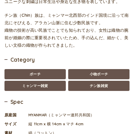
ユニークな刺繍は日常生活や身近な生き物を表しています。
チン族（Chin）族は、ミャンマー北西部のインド国境に沿って南
北にそびえる、アラカン山脈に住む少数民族です。
織物の技術が高い民族でことでも知られており、女性は織物の腕
前が婚姻の際に重要視されていたため、手の込んだ、細かく、美
しい文様の織物が作られてきました。
Category
ポーチ
小物ポーチ
ミャンマー雑貨
チン族雑貨
Spec
原産国
MYANMAR（ミャンマー連邦共和国）
サイズ
縦 11cm x 横 14cm x マチ 4cm
素材
綿（コットン）