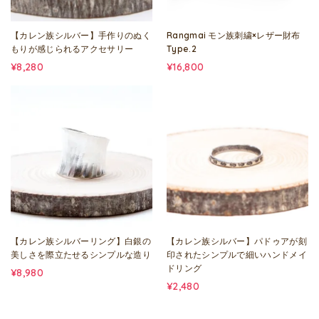
【カレン族シルバー】手作りのぬく
Rangmai モン族刺繍×レザー財布
もりが感じられるアクセサリー
Type.2
¥8,280
¥16,800
【カレン族シルバーリング】白銀の
【カレン族シルバー】パドゥアが刻
美しさを際立たせるシンプルな造り
印されたシンプルで細いハンドメイ
ドリング
¥8,980
¥2,480