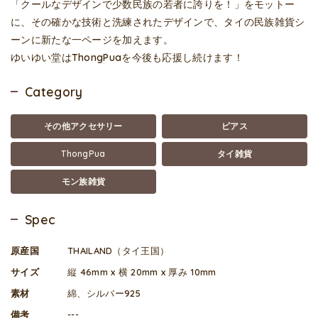
「クールなデザインで少数民族の若者に誇りを！」をモットー
に、その確かな技術と洗練されたデザインで、タイの民族雑貨シ
ーンに新たな一ページを加えます。
ゆいゆい堂はThongPuaを今後も応援し続けます！
Category
その他アクセサリー
ピアス
ThongPua
タイ雑貨
モン族雑貨
Spec
原産国
THAILAND（タイ王国）
サイズ
縦 46mm x 横 20mm x 厚み 10mm
素材
綿、シルバー925
備考
---