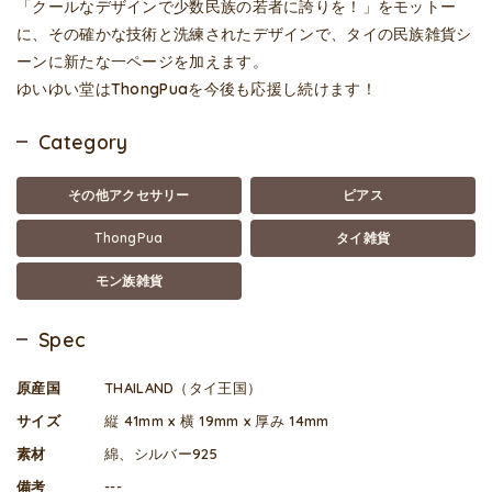
「クールなデザインで少数民族の若者に誇りを！」をモットー
に、その確かな技術と洗練されたデザインで、タイの民族雑貨シ
ーンに新たな一ページを加えます。
ゆいゆい堂はThongPuaを今後も応援し続けます！
Category
その他アクセサリー
ピアス
ThongPua
タイ雑貨
モン族雑貨
Spec
原産国
THAILAND（タイ王国）
サイズ
縦 41mm x 横 19mm x 厚み 14mm
素材
綿、シルバー925
備考
---