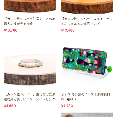
【カレン族シルバー】労をいとわぬ
【カレン族シルバー】スタイリッシ
職人の技が光る指輪
ュなフォルムの幅広リング
¥10,780
¥10,480
【カレン族シルバー】重ね付けに最
ラオス モン族のイラスト刺繍長財
適な細く美しいハンドメイドリング
布 Type.3
¥4,680
¥4,980