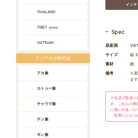
インテ
THAILAND
TIBET
area
Spec
VIETNAM
原産国
VI
サイズ
縦 2
アジアの少数民族
素材
紙
アカ族
備考
※
ま
カトゥー族
※当店で取扱う
チャウマ族
す。これらの商
に違いがあった
「世界にひとつ
チン族
モン族