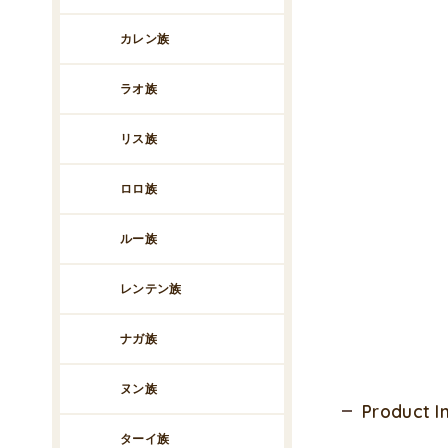
カレン族
ラオ族
リス族
ロロ族
ルー族
レンテン族
ナガ族
ヌン族
Product 
ターイ族