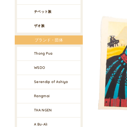
チベット族
ザオ族
ブランド・団体
Thong Pua
WSDO
Serendip of Ashiya
Rangmai
THA NGEN
A Bu-Ali