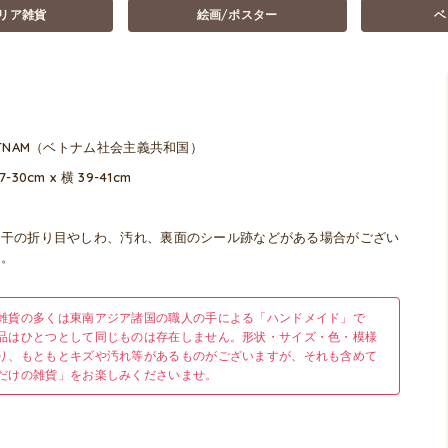
リア雑貨
絵画/ポスター
ベ
ETNAM（ベトナム社会主義共和国）
7-30cm x 横 39-41cm
若干の折り目やしわ、汚れ、裏面のシール跡などがある場合がござい
す。
雑貨の多くは東南アジア諸国の職人の手による「ハンドメイド」で
品はひとつとして同じものは存在しません。形状・サイズ・色・模様
り、もともとキズや汚れ等があるものがございますが、それも含めて
だけの雑貨」をお楽しみくださいませ。