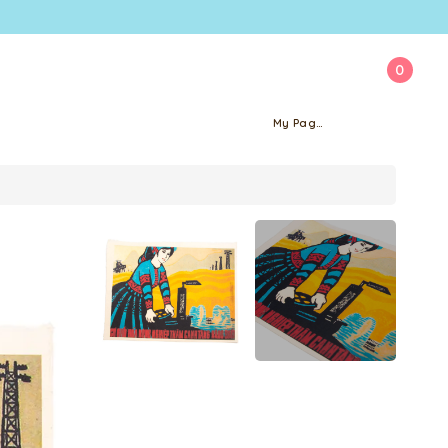
0
My Page