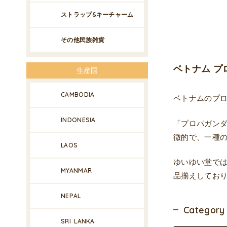
ストラップ&キーチャーム
その他民族雑貨
ベトナム プ
生産国
CAMBODIA
ベトナムのプ
INDONESIA
「プロパガン
徴的で、一種
LAOS
ゆいゆい堂で
MYANMAR
品揃えしてお
NEPAL
Category
SRI LANKA