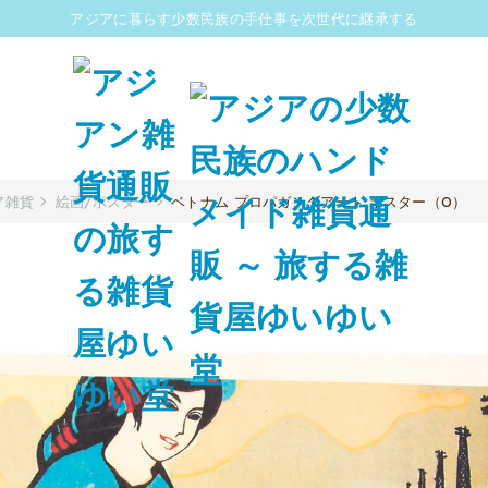
アジアに暮らす少数民族の手仕事を次世代に継承する
ア雑貨
絵画/ポスター
ベトナム プロパガンダアート ポスター（O）