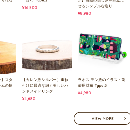
じられる
ー財布 Type.2
グ】白銀の美しさを際立た
せるシンプルな造り
¥16,800
¥8,980
ー】スタ
【カレン族シルバー】重ね
ラオス モン族のイラスト刺
ルムの幅
付けに最適な細く美しいハ
繍長財布 Type.3
ンドメイドリング
¥4,980
¥4,680
VIEW MORE