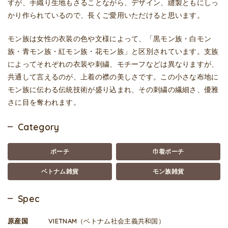
すが、手織り生地もさることながら、デザイン、縫製ともにしっ
かり作られているので、長くご愛用いただけると思います。
モン族は女性の衣装の色や文様によって、「黒モン族・白モン
族・青モン族・紅モン族・花モン族」と区別されています。支族
によってそれぞれの衣装や刺繍、モチーフなどは異なりますが、
共通して言えるのが、上着の襟の美しさです。この小さな布地に
モン族に伝わる伝統技術が盛り込まれ、その刺繍の繊細さ、優雅
さに目を奪われます。
Category
ポーチ
巾着ポーチ
ベトナム雑貨
モン族雑貨
Spec
原産国
VIETNAM（ベトナム社会主義共和国）