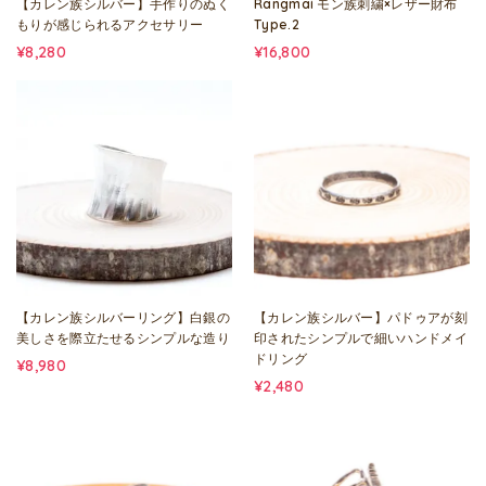
【カレン族シルバー】手作りのぬく
Rangmai モン族刺繍×レザー財布
もりが感じられるアクセサリー
Type.2
¥8,280
¥16,800
【カレン族シルバーリング】白銀の
【カレン族シルバー】パドゥアが刻
美しさを際立たせるシンプルな造り
印されたシンプルで細いハンドメイ
ドリング
¥8,980
¥2,480