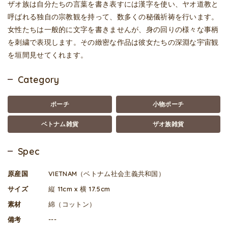
ザオ族は自分たちの言葉を書き表すには漢字を使い、ヤオ道教と
呼ばれる独自の宗教観を持って、数多くの秘儀祈祷を行います。
女性たちは一般的に文字を書きませんが、身の回りの様々な事柄
を刺繍で表現します。その緻密な作品は彼女たちの深淵な宇宙観
を垣間見せてくれます。
Category
ポーチ
小物ポーチ
ベトナム雑貨
ザオ族雑貨
Spec
原産国
VIETNAM（ベトナム社会主義共和国）
サイズ
縦 11cm x 横 17.5cm
素材
綿（コットン）
備考
---