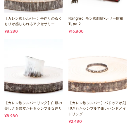
【カレン族シルバー】手作りのぬく
Rangmai モン族刺繍×レザー財布
もりが感じられるアクセサリー
Type.2
¥8,280
¥16,800
【カレン族シルバーリング】白銀の
【カレン族シルバー】パドゥアが刻
美しさを際立たせるシンプルな造り
印されたシンプルで細いハンドメイ
ドリング
¥8,980
¥2,480