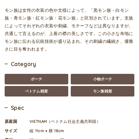
モン族は女性の衣装の色や文様によって、「黒モン族・白モン
族・青モン族・紅モン族・花モン族」と区別されています。支族
によってそれぞれの衣装や刺繍、モチーフなどは異なりますが、
共通して言えるのが、上着の襟の美しさです。この小さな布地に
モン族に伝わる伝統技術が盛り込まれ、その刺繍の繊細さ、優雅
さに目を奪われます。
Category
ポーチ
小物ポーチ
ベトナム雑貨
モン族雑貨
Spec
原産国
VIETNAM（ベトナム社会主義共和国）
サイズ
縦 11cm x 横 18cm