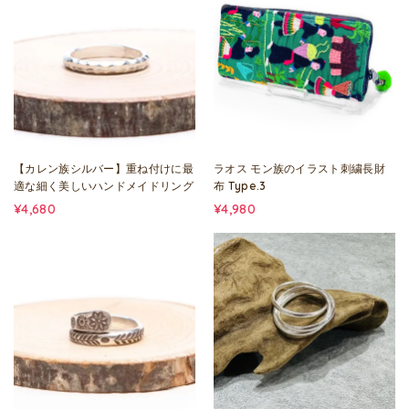
【カレン族シルバー】重ね付けに最
ラオス モン族のイラスト刺繍長財
適な細く美しいハンドメイドリング
布 Type.3
¥4,680
¥4,980