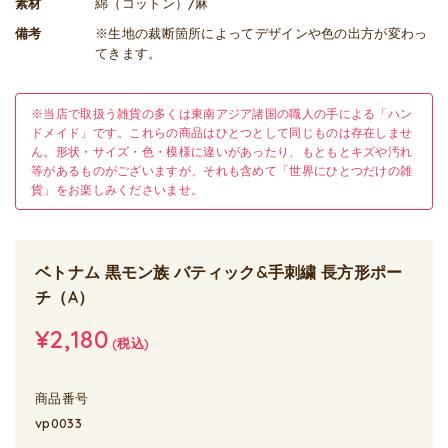
素材
綿（コットン）/麻
備考
※生地の裁断箇所によってデザインや色の出方が変わっ
てきます。
※当店で取扱う雑貨の多くは東南アジア諸国の職人の手による「ハン
ドメイド」です。これらの商品はひとつとして同じものは存在しませ
ん。形状・サイズ・色・模様に違いがあったり、もともとキズや汚れ
等があるものがございますが、それも含めて「世界にひとつだけの雑
貨」をお楽しみくださいませ。
ベトナム 黒モン族 バティック&手刺繍 長方形ポー
チ（A）
¥2,180
(税込)
商品番号
vp0033