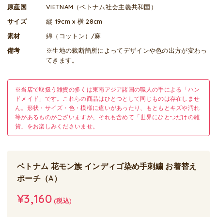
原産国
VIETNAM（ベトナム社会主義共和国）
サイズ
縦 19cm x 横 28cm
素材
綿（コットン）/麻
備考
※生地の裁断箇所によってデザインや色の出方が変わっ
てきます。
※当店で取扱う雑貨の多くは東南アジア諸国の職人の手による「ハン
ドメイド」です。これらの商品はひとつとして同じものは存在しませ
ん。形状・サイズ・色・模様に違いがあったり、もともとキズや汚れ
等があるものがございますが、それも含めて「世界にひとつだけの雑
貨」をお楽しみくださいませ。
ベトナム 花モン族 インディゴ染め手刺繍 お着替え
ポーチ（A）
¥3,160
(税込)