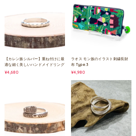
【カレン族シルバー】重ね付けに最
ラオス モン族のイラスト刺繍長財
適な細く美しいハンドメイドリング
布 Type.3
¥4,680
¥4,980