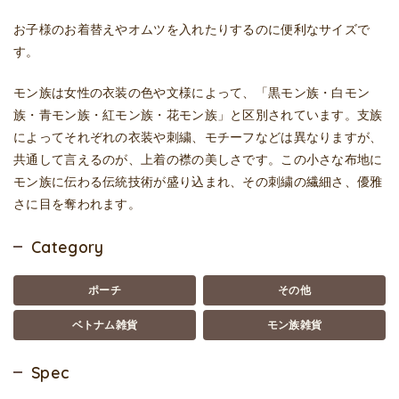
お子様のお着替えやオムツを入れたりするのに便利なサイズで
す。
モン族は女性の衣装の色や文様によって、「黒モン族・白モン
族・青モン族・紅モン族・花モン族」と区別されています。支族
によってそれぞれの衣装や刺繍、モチーフなどは異なりますが、
共通して言えるのが、上着の襟の美しさです。この小さな布地に
モン族に伝わる伝統技術が盛り込まれ、その刺繍の繊細さ、優雅
さに目を奪われます。
Category
ポーチ
その他
ベトナム雑貨
モン族雑貨
Spec