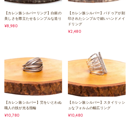
【カレン族シルバーリング】白銀の
【カレン族シルバー】パドゥアが刻
美しさを際立たせるシンプルな造り
印されたシンプルで細いハンドメイ
ドリング
¥8,980
¥2,480
【カレン族シルバー】労をいとわぬ
【カレン族シルバー】スタイリッシ
職人の技が光る指輪
ュなフォルムの幅広リング
¥10,780
¥10,480