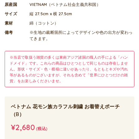
原産国
VIETNAM（ベトナム社会主義共和国）
サイズ
縦 27.5cm x 横 27.5cm
素材
綿（コットン）
備考
※生地の裁断箇所によってデザインや色の出方が変わっ
てきます。
※当店で取扱う雑貨の多くは東南アジア諸国の職人の手による「ハン
ドメイド」です。これらの商品はひとつとして同じものは存在しませ
ん。形状・サイズ・色・模様に違いがあったり、もともとキズや汚れ
等があるものがございますが、それも含めて「世界にひとつだけの雑
貨」をお楽しみくださいませ。
ベトナム 花モン族カラフル刺繍 お着替えポーチ
（B）
¥2,680
(税込)