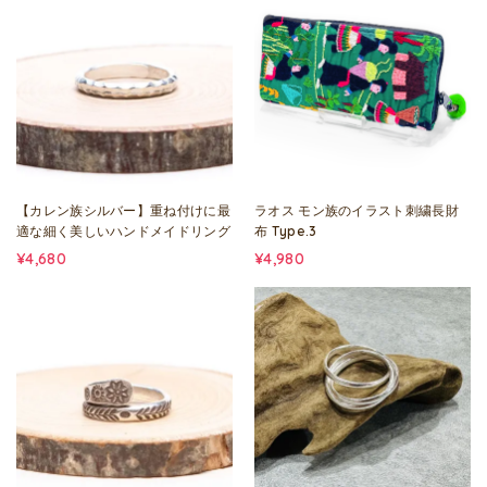
【カレン族シルバー】重ね付けに最
ラオス モン族のイラスト刺繍長財
適な細く美しいハンドメイドリング
布 Type.3
¥4,680
¥4,980