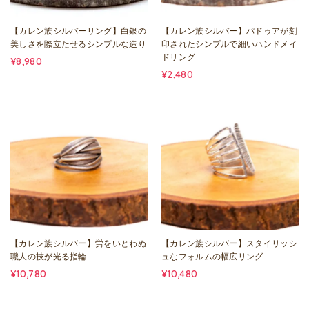
【カレン族シルバーリング】白銀の
【カレン族シルバー】パドゥアが刻
美しさを際立たせるシンプルな造り
印されたシンプルで細いハンドメイ
ドリング
¥8,980
¥2,480
【カレン族シルバー】労をいとわぬ
【カレン族シルバー】スタイリッシ
職人の技が光る指輪
ュなフォルムの幅広リング
¥10,780
¥10,480