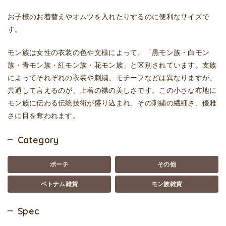
お子様のお着替えやオムツを入れたりするのに便利なサイズで
す。
モン族は女性の衣装の色や文様によって、「黒モン族・白モン
族・青モン族・紅モン族・花モン族」と区別されています。支族
によってそれぞれの衣装や刺繍、モチーフなどは異なりますが、
共通して言えるのが、上着の襟の美しさです。この小さな布地に
モン族に伝わる伝統技術が盛り込まれ、その刺繍の繊細さ、優雅
さに目を奪われます。
Category
ポーチ
その他
ベトナム雑貨
モン族雑貨
Spec