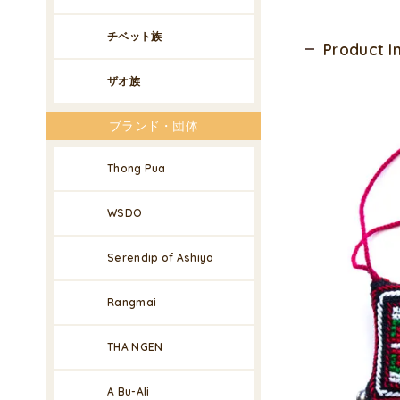
チベット族
Product 
ザオ族
ブランド・団体
Thong Pua
WSDO
Serendip of Ashiya
Rangmai
THA NGEN
A Bu-Ali