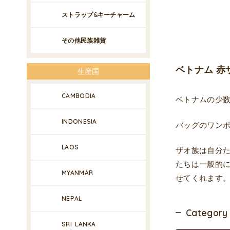
ストラップ&キーチャーム
その他民族雑貨
ベトナム 赤
生産国
CAMBODIA
ベトナムの少
INDONESIA
バッグのワン
LAOS
ザオ族は自分
たちは一般的
MYANMAR
せてくれます
NEPAL
Category
SRI LANKA