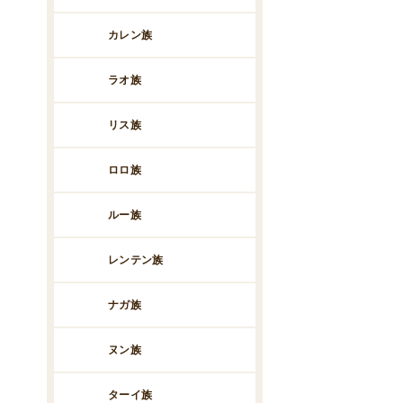
カレン族
ラオ族
リス族
ロロ族
ルー族
レンテン族
ナガ族
ヌン族
ターイ族