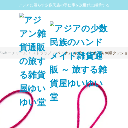
アジアに暮らす少数民族の手仕事を次世代に継承する
プ&キーチャーム
ストラップ
ベトナム 赤ザオ（ヤオ）族 刺繍クッシ