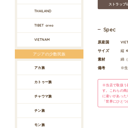
ストラップ
THAILAND
TIBET
area
Spec
VIETNAM
原産国
VI
サイズ
縦 4
アジアの少数民族
素材
綿
アカ族
備考
※
カトゥー族
※当店で取扱う
す。これらの商
に違いがあった
チャウマ族
「世界にひとつ
チン族
モン族