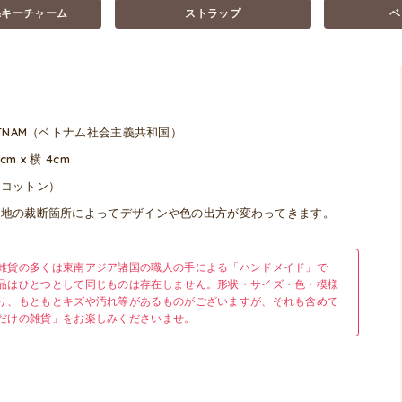
&キーチャーム
ストラップ
ベ
ETNAM（ベトナム社会主義共和国）
cm x 横 4cm
（コットン）
生地の裁断箇所によってデザインや色の出方が変わってきます。
雑貨の多くは東南アジア諸国の職人の手による「ハンドメイド」で
品はひとつとして同じものは存在しません。形状・サイズ・色・模様
り、もともとキズや汚れ等があるものがございますが、それも含めて
だけの雑貨」をお楽しみくださいませ。