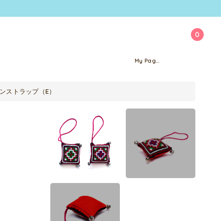
0
My Page
ョンストラップ（E）