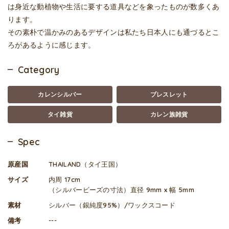
は身近な動植物や生活に要する道具などを象ったものが数多くあ
ります。
その素朴で温かみのあるデザインは私たち日本人にも通づるとこ
ろがあるように感じます。
Category
カレンシルバー
ブレスレット
タイ雑貨
カレン族雑貨
Spec
原産国
THAILAND（タイ王国）
サイズ
内周 17cm
（シルバービーズの寸法）直径 9mm x 幅 5mm
素材
シルバー（銀純度95%）/ワックスコード
備考
---