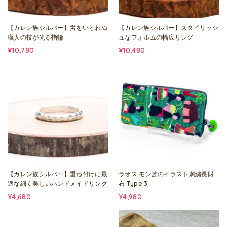
【カレン族シルバー】労をいとわぬ
【カレン族シルバー】スタイリッシ
職人の技が光る指輪
ュなフォルムの幅広リング
¥10,780
¥10,480
【カレン族シルバー】重ね付けに最
ラオス モン族のイラスト刺繍長財
適な細く美しいハンドメイドリング
布 Type.3
¥4,680
¥4,980