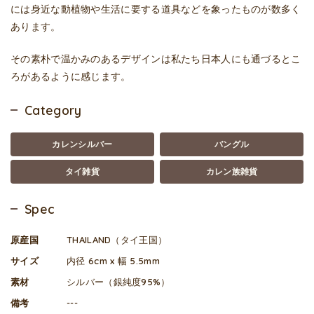
には身近な動植物や生活に要する道具などを象ったものが数多く
あります。
その素朴で温かみのあるデザインは私たち日本人にも通づるとこ
ろがあるように感じます。
Category
カレンシルバー
バングル
タイ雑貨
カレン族雑貨
Spec
原産国
THAILAND（タイ王国）
サイズ
内径 6cm x 幅 5.5mm
素材
シルバー（銀純度95%）
備考
---