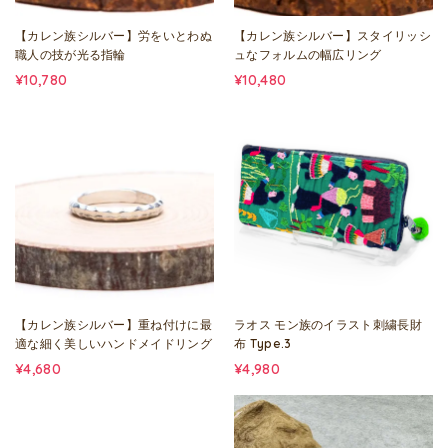
【カレン族シルバー】労をいとわぬ
【カレン族シルバー】スタイリッシ
職人の技が光る指輪
ュなフォルムの幅広リング
¥10,780
¥10,480
【カレン族シルバー】重ね付けに最
ラオス モン族のイラスト刺繍長財
適な細く美しいハンドメイドリング
布 Type.3
¥4,680
¥4,980