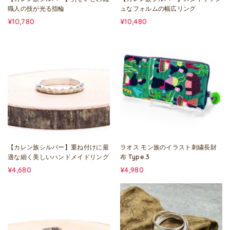
職人の技が光る指輪
ュなフォルムの幅広リング
¥10,780
¥10,480
【カレン族シルバー】重ね付けに最
ラオス モン族のイラスト刺繍長財
適な細く美しいハンドメイドリング
布 Type.3
¥4,680
¥4,980