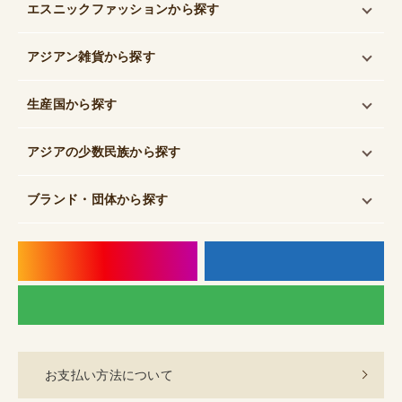
エスニックファッション
から探す
アジアン雑貨
から探す
生産国
から探す
アジアの少数民族
から探す
ブランド・団体
から探す
instagram
f
LI
お支払い方法について