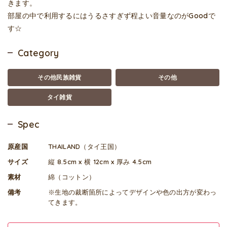
きます。
部屋の中で利用するにはうるさすぎず程よい音量なのがGoodで
す☆
Category
その他民族雑貨
その他
タイ雑貨
Spec
原産国
THAILAND（タイ王国）
サイズ
縦 8.5cm x 横 12cm x 厚み 4.5cm
素材
綿（コットン）
備考
※生地の裁断箇所によってデザインや色の出方が変わっ
てきます。