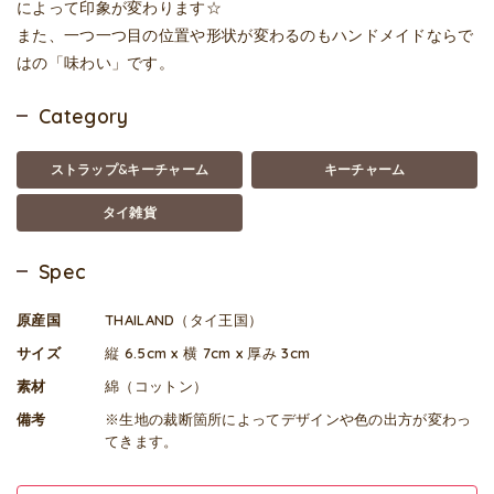
によって印象が変わります☆
また、一つ一つ目の位置や形状が変わるのもハンドメイドならで
はの「味わい」です。
Category
ストラップ&キーチャーム
キーチャーム
タイ雑貨
Spec
原産国
THAILAND（タイ王国）
サイズ
縦 6.5cm x 横 7cm x 厚み 3cm
素材
綿（コットン）
備考
※生地の裁断箇所によってデザインや色の出方が変わっ
てきます。