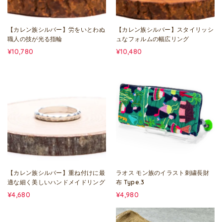
【カレン族シルバー】労をいとわぬ
【カレン族シルバー】スタイリッシ
職人の技が光る指輪
ュなフォルムの幅広リング
¥10,780
¥10,480
【カレン族シルバー】重ね付けに最
ラオス モン族のイラスト刺繍長財
適な細く美しいハンドメイドリング
布 Type.3
¥4,680
¥4,980