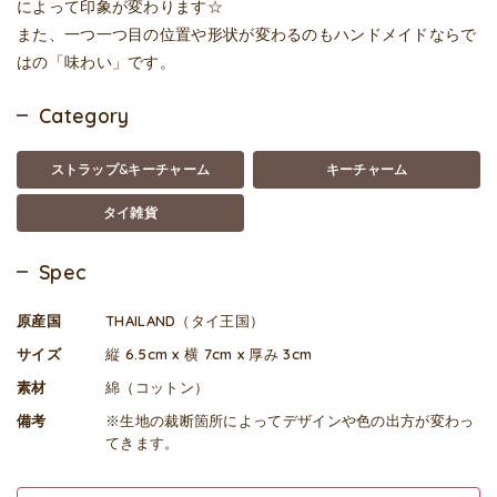
によって印象が変わります☆
また、一つ一つ目の位置や形状が変わるのもハンドメイドならで
はの「味わい」です。
Category
ストラップ&キーチャーム
キーチャーム
タイ雑貨
Spec
原産国
THAILAND（タイ王国）
サイズ
縦 6.5cm x 横 7cm x 厚み 3cm
素材
綿（コットン）
備考
※生地の裁断箇所によってデザインや色の出方が変わっ
てきます。