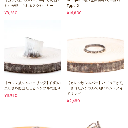
【カレン族シルバー】手作りのぬく
Rangmai モン族刺繍×レザー財布
もりが感じられるアクセサリー
Type.2
¥8,280
¥16,800
【カレン族シルバーリング】白銀の
【カレン族シルバー】パドゥアが刻
美しさを際立たせるシンプルな造り
印されたシンプルで細いハンドメイ
ドリング
¥8,980
¥2,480