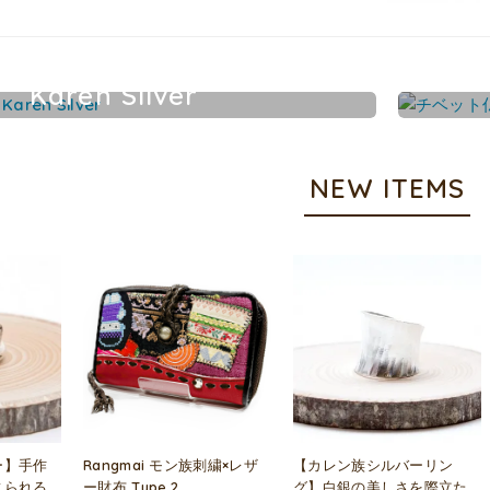
Karen Silver
カレンシルバーアクセサリー
NEW ITEMS
ー】手作
Rangmai モン族刺繍×レザ
【カレン族シルバーリン
じられる
ー財布 Type.2
グ】白銀の美しさを際立た