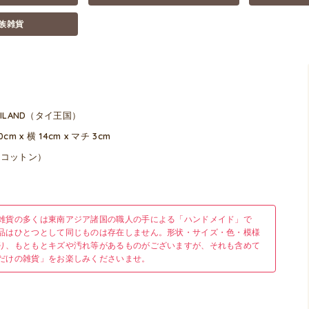
族雑貨
AILAND（タイ王国）
0cm x 横 14cm x マチ 3cm
（コットン）
雑貨の多くは東南アジア諸国の職人の手による「ハンドメイド」で
品はひとつとして同じものは存在しません。形状・サイズ・色・模様
り、もともとキズや汚れ等があるものがございますが、それも含めて
だけの雑貨」をお楽しみくださいませ。