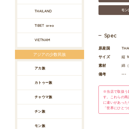
モン
THAILAND
TIBET
area
Spec
VIETNAM
原産国
TH
アジアの少数民族
サイズ
縦 1
素材
綿
アカ族
備考
---
カトゥー族
※当店で取扱う
チャウマ族
す。これらの商
に違いがあった
「世界にひとつ
チン族
モン族