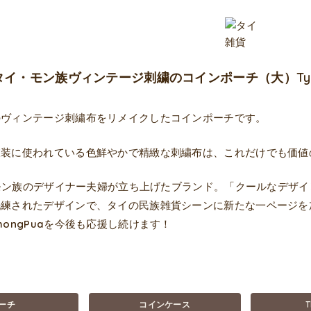
ua タイ・モン族ヴィンテージ刺繍のコインポーチ（大）Typ
のヴィンテージ刺繍布をリメイクしたコインポーチです。
衣装に使われている色鮮やかで精緻な刺繍布は、これだけでも価値
aはモン族のデザイナー夫婦が立ち上げたブランド。「クールなデ
洗練されたデザインで、タイの民族雑貨シーンに新たな一ページを
hongPuaを今後も応援し続けます！
ーチ
コインケース
T