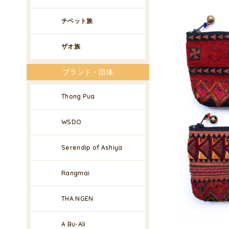
チベット族
ザオ族
ブランド・団体
Thong Pua
WSDO
Serendip of Ashiya
Rangmai
THA NGEN
A Bu-Ali