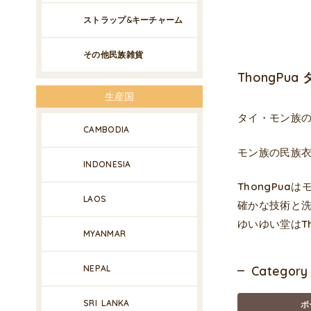
ストラップ&キーチャーム
その他民族雑貨
ThongP
生産国
タイ・モン族
CAMBODIA
モン族の民族
INDONESIA
ThongPu
LAOS
確かな技術と
ゆいゆい堂はT
MYANMAR
NEPAL
Category
SRI LANKA
ポ