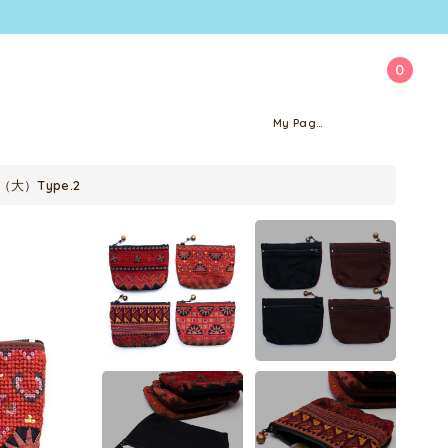
0
My Page
大）Type.2