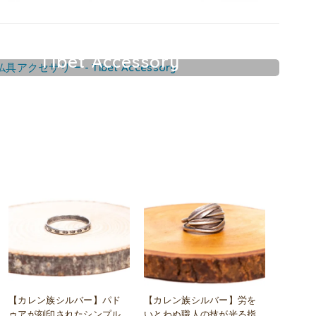
Tibet Accessory
チベット仏具アクセサリー
【カレン族シルバー】パド
【カレン族シルバー】労を
ゥアが刻印されたシンプル
いとわぬ職人の技が光る指