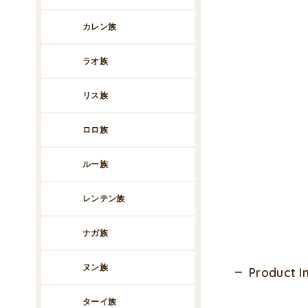
カレン族
ラオ族
リス族
ロロ族
ルー族
レンテン族
ナガ族
ヌン族
Product 
ターイ族