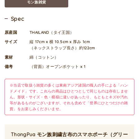
モン族雑貨
Spec
原産国
THAILAND（タイ王国）
サイズ
縦 17cm x 横 10.5cm x 厚み 1cm
（ネックストラップ長さ）約122cm
素材
綿（コットン）
備考
（背面）オープンポケット x 1
※当店で取扱う雑貨の多くは東南アジア諸国の職人の手による「ハン
ドメイド」です。これらの商品はひとつとして同じものは存在しませ
ん。形状・サイズ・色・模様に違いがあったり、もともとキズや汚れ
等があるものがございますが、それも含めて「世界にひとつだけの雑
貨」をお楽しみくださいませ。
ThongPua モン族刺繍古布のスマホポーチ（グリー