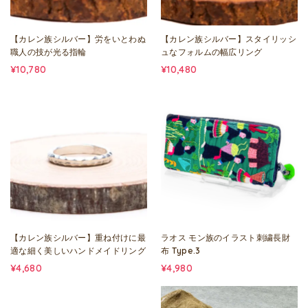
【カレン族シルバー】労をいとわぬ
【カレン族シルバー】スタイリッシ
職人の技が光る指輪
ュなフォルムの幅広リング
¥10,780
¥10,480
【カレン族シルバー】重ね付けに最
ラオス モン族のイラスト刺繍長財
適な細く美しいハンドメイドリング
布 Type.3
¥4,680
¥4,980