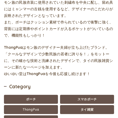
モン族の民族衣装に使用されていた刺繍布を中央に配し、留め具
にはミャンマーの古銭を使用するなど、デザイナーのこだわりが
反映されたデザインとなっています。
また、ポーチはクッション素材で作られているので衝撃に強く、
背面には定期券やポイントカードが入るポケットがついているの
で、機能性もしっかり！
ThongPuaはモン族のデザイナー夫婦が立ち上げたブランド。
「クールなデザインで少数民族の若者に誇りを！」をモットー
に、その確かな技術と洗練されたデザインで、タイの民族雑貨シ
ーンに新たな一ページを加えます。
ゆいゆい堂はThongPuaを今後も応援し続けます！
Category
ポーチ
スマホポーチ
ThongPua
タイ雑貨