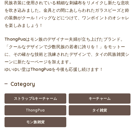
民族衣装に使用されている精細な刺繍布をリメイクし新たな息吹
を吹き込みました。金具との間にあしらわれたガラスビーズと鈴
の装飾がクール！バッグなどにつけて、ワンポイントのオシャレ
を楽しみましょう！
ThongPuaはモン族のデザイナー夫婦が立ち上げたブランド。
「クールなデザインで少数民族の若者に誇りを！」をモットー
に、その確かな技術と洗練されたデザインで、タイの民族雑貨シ
ーンに新たな一ページを加えます。
ゆいゆい堂はThongPuaを今後も応援し続けます！
Category
ストラップ&キーチャーム
キーチャーム
ThongPua
タイ雑貨
モン族雑貨