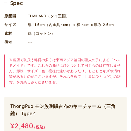
Spec
原産国
THAILAND（タイ王国）
サイズ
縦 11.5cm（内金具4cm） x 横 4cm x 厚み 2.5cm
素材
綿（コットン）
備考
---
※当店で取扱う雑貨の多くは東南アジア諸国の職人の手による「ハン
ドメイド」です。これらの商品はひとつとして同じものは存在しませ
ん。形状・サイズ・色・模様に違いがあったり、もともとキズや汚れ
等があるものがございますが、それも含めて「世界にひとつだけの雑
貨」をお楽しみくださいませ。
ThongPua モン族刺繍古布のキーチャーム（三角
錐） Type.4
¥2,480
(税込)