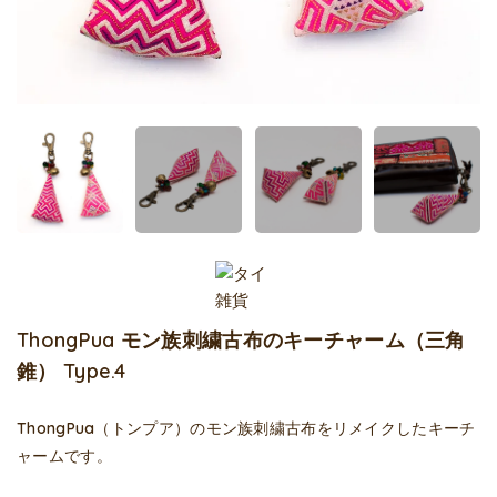
ThongPua モン族刺繍古布のキーチャーム（三角
錐） Type.4
ThongPua（トンプア）のモン族刺繍古布をリメイクしたキーチ
ャームです。