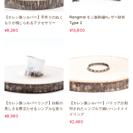
【カレン族シルバー】手作りのぬく
Rangmai モン族刺繍×レザー財布
もりが感じられるアクセサリー
Type.2
¥8,280
¥16,800
【カレン族シルバーリング】白銀の
【カレン族シルバー】パドゥアが刻
美しさを際立たせるシンプルな造り
印されたシンプルで細いハンドメイ
ドリング
¥8,980
¥2,480