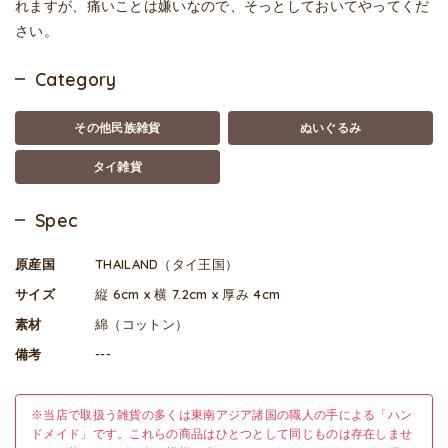
れますが、痛いことは嫌いなので、そっとしておいてやってくだ
さい。
Category
その他民族雑貨
ぬいぐるみ
タイ雑貨
Spec
原産国
THAILAND（タイ王国）
サイズ
縦 6cm x 横 7.2cm x 厚み 4cm
素材
綿（コットン）
備考
---
※当店で取扱う雑貨の多くは東南アジア諸国の職人の手による「ハン
ドメイド」です。これらの商品はひとつとして同じものは存在しませ