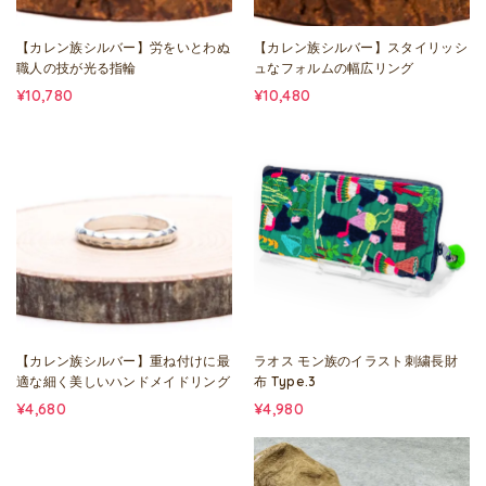
【カレン族シルバー】労をいとわぬ
【カレン族シルバー】スタイリッシ
職人の技が光る指輪
ュなフォルムの幅広リング
¥10,780
¥10,480
【カレン族シルバー】重ね付けに最
ラオス モン族のイラスト刺繍長財
適な細く美しいハンドメイドリング
布 Type.3
¥4,680
¥4,980