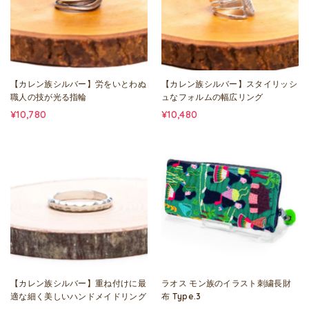
【カレン族シルバー】労をいとわぬ
【カレン族シルバー】スタイリッシ
職人の技が光る指輪
ュなフォルムの幅広リング
¥10,780
¥10,480
【カレン族シルバー】重ね付けに最
ラオス モン族のイラスト刺繍長財
適な細く美しいハンドメイドリング
布 Type.3