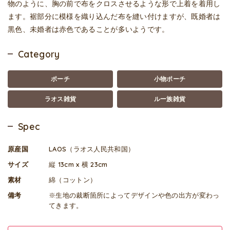
物のように、胸の前で布をクロスさせるような形で上着を着用し
ます。裾部分に模様を織り込んだ布を縫い付けますが、既婚者は
黒色、未婚者は赤色であることが多いようです。
Category
ポーチ
小物ポーチ
ラオス雑貨
ルー族雑貨
Spec
原産国
LAOS（ラオス人民共和国）
サイズ
縦 13cm x 横 23cm
素材
綿（コットン）
備考
※生地の裁断箇所によってデザインや色の出方が変わっ
てきます。