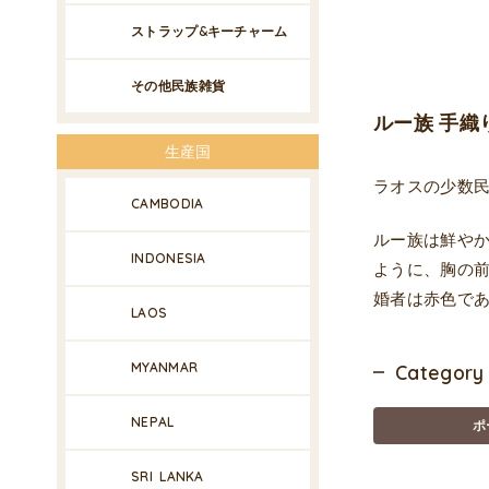
ストラップ&キーチャーム
その他民族雑貨
ルー族 手織
生産国
ラオスの少数
CAMBODIA
ルー族は鮮や
INDONESIA
ように、胸の
婚者は赤色で
LAOS
MYANMAR
Category
NEPAL
ポ
SRI LANKA