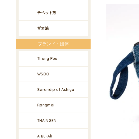
チベット族
ザオ族
ブランド・団体
Thong Pua
WSDO
Serendip of Ashiya
Rangmai
THA NGEN
A Bu-Ali