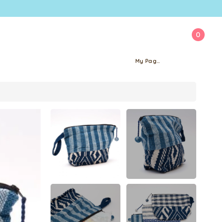
0
My Page