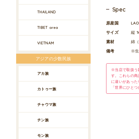
Spec
THAILAND
原産国
LA
TIBET
area
サイズ
縦 1
素材
綿
VIETNAM
備考
※
アジアの少数民族
※当店で取扱う
アカ族
す。これらの商
に違いがあった
「世界にひとつ
カトゥー族
チャウマ族
チン族
モン族