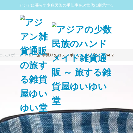
アジアに暮らす少数民族の手仕事を次世代に継承する
コスメポーチ
ルー族 手織りのコスメポーチ（マチ付）Type.2