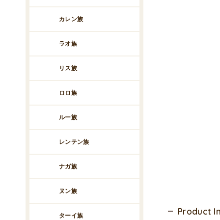
カレン族
ラオ族
リス族
ロロ族
ルー族
レンテン族
ナガ族
ヌン族
Product 
ターイ族