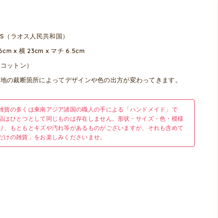
OS（ラオス人民共和国）
6cm x 横 23cm x マチ 6.5cm
（コットン）
生地の裁断箇所によってデザインや色の出方が変わってきます。
雑貨の多くは東南アジア諸国の職人の手による「ハンドメイド」で
品はひとつとして同じものは存在しません。形状・サイズ・色・模様
り、もともとキズや汚れ等があるものがございますが、それも含めて
だけの雑貨」をお楽しみくださいませ。