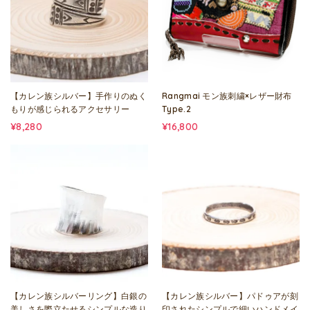
【カレン族シルバー】手作りのぬく
Rangmai モン族刺繍×レザー財布
もりが感じられるアクセサリー
Type.2
¥8,280
¥16,800
【カレン族シルバーリング】白銀の
【カレン族シルバー】パドゥアが刻
美しさを際立たせるシンプルな造り
印されたシンプルで細いハンドメイ