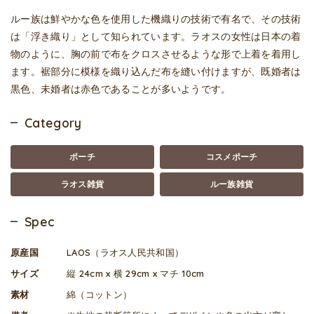
ルー族は鮮やかな色を使用した機織りの技術で有名で、その技術
は「浮き織り」として知られています。ラオスの女性は日本の着
物のように、胸の前で布をクロスさせるような形で上着を着用し
ます。裾部分に模様を織り込んだ布を縫い付けますが、既婚者は
黒色、未婚者は赤色であることが多いようです。
Category
ポーチ
コスメポーチ
ラオス雑貨
ルー族雑貨
Spec
原産国
LAOS（ラオス人民共和国）
サイズ
縦 24cm x 横 29cm x マチ 10cm
素材
綿（コットン）