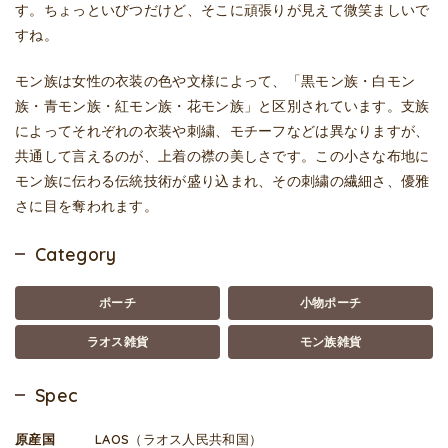
す。ちょっといびつだけど、そこに頑張りが見えて微笑ましいで
すね。
モン族は女性の衣装の色や文様によって、「黒モン族・白モン
族・青モン族・紅モン族・花モン族」と区別されています。支族
によってそれぞれの衣装や刺繍、モチーフなどは異なりますが、
共通して言えるのが、上着の襟の美しさです。この小さな布地に
モン族に伝わる伝統技術が盛り込まれ、その刺繍の繊細さ、優雅
さに目を奪われます。
Category
ポーチ
小物ポーチ
ラオス雑貨
モン族雑貨
Spec
原産国
LAOS（ラオス人民共和国）