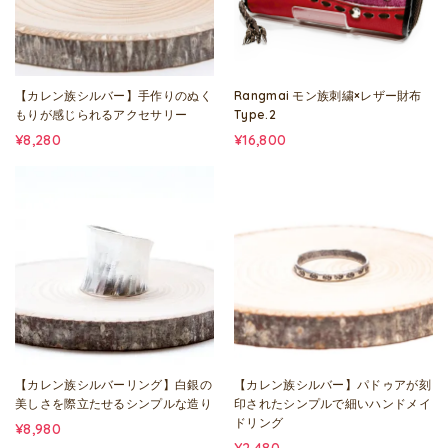
【カレン族シルバー】手作りのぬく
Rangmai モン族刺繍×レザー財布
もりが感じられるアクセサリー
Type.2
¥8,280
¥16,800
【カレン族シルバーリング】白銀の
【カレン族シルバー】パドゥアが刻
美しさを際立たせるシンプルな造り
印されたシンプルで細いハンドメイ
ドリング
¥8,980