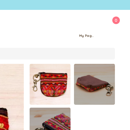
0
My Page