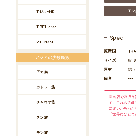
モン
THAILAND
TIBET
area
Spec
VIETNAM
原産国
TH
アジアの少数民族
サイズ
縦 8
素材
綿
アカ族
備考
---
カトゥー族
※当店で取扱う
チャウマ族
す。これらの商
に違いがあった
「世界にひとつ
チン族
モン族