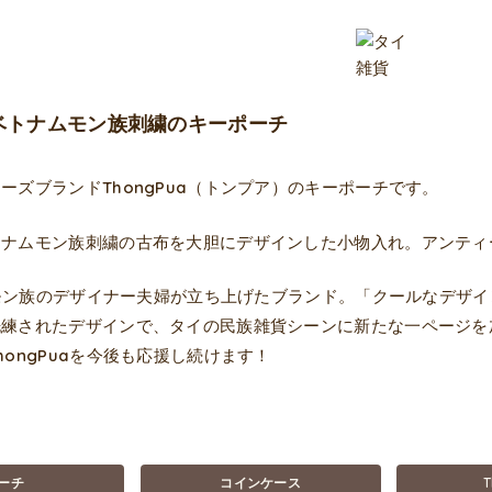
ua ベトナムモン族刺繍のキーポーチ
ーズブランドThongPua（トンプア）のキーポーチです。
トナムモン族刺繍の古布を大胆にデザインした小物入れ。アンティ
aはモン族のデザイナー夫婦が立ち上げたブランド。「クールなデ
洗練されたデザインで、タイの民族雑貨シーンに新たな一ページを
hongPuaを今後も応援し続けます！
ーチ
コインケース
T