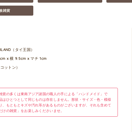
族雑貨
AILAND（タイ王国）
cm x 横 9.5cm x マチ 1cm
（コットン）
雑貨の多くは東南アジア諸国の職人の手による「ハンドメイド」で
品はひとつとして同じものは存在しません。形状・サイズ・色・模様
り、もともとキズや汚れ等があるものがございますが、それも含めて
だけの雑貨」をお楽しみくださいませ。