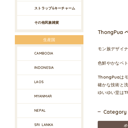
ストラップ&キーチャーム
その他民族雑貨
ThongP
生産国
モン族デザイナ
CAMBODIA
色鮮やかなベ
INDONESIA
ThongPu
LAOS
確かな技術と
ゆいゆい堂はT
MYANMAR
NEPAL
Category
SRI LANKA
ポ