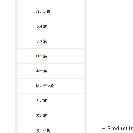
カレン族
ラオ族
リス族
ロロ族
ルー族
レンテン族
ナガ族
ヌン族
Product 
ターイ族