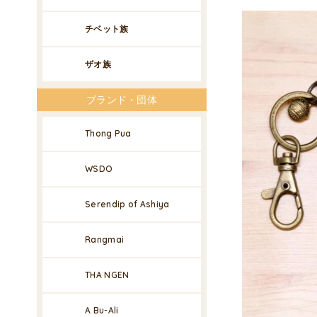
チベット族
ザオ族
ブランド・団体
Thong Pua
WSDO
Serendip of Ashiya
Rangmai
THA NGEN
A Bu-Ali