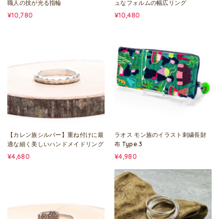
職人の技が光る指輪
ュなフォルムの幅広リング
¥10,780
¥10,480
【カレン族シルバー】重ね付けに最
ラオス モン族のイラスト刺繍長財
適な細く美しいハンドメイドリング
布 Type.3
¥4,680
¥4,980