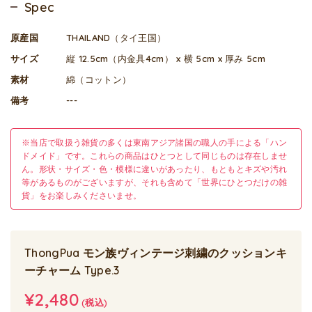
Spec
原産国
THAILAND（タイ王国）
サイズ
縦 12.5cm（内金具4cm） x 横 5cm x 厚み 5cm
素材
綿（コットン）
備考
---
※当店で取扱う雑貨の多くは東南アジア諸国の職人の手による「ハン
ドメイド」です。これらの商品はひとつとして同じものは存在しませ
ん。形状・サイズ・色・模様に違いがあったり、もともとキズや汚れ
等があるものがございますが、それも含めて「世界にひとつだけの雑
貨」をお楽しみくださいませ。
ThongPua モン族ヴィンテージ刺繍のクッションキ
ーチャーム Type.3
¥2,480
(税込)