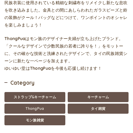
民族衣装に使用されている精細な刺繍布をリメイクし新たな息吹
を吹き込みました。金具との間にあしらわれたガラスビーズと鈴
の装飾がクール！バッグなどにつけて、ワンポイントのオシャレ
を楽しみましょう！
ThongPuaはモン族のデザイナー夫婦が立ち上げたブランド。
「クールなデザインで少数民族の若者に誇りを！」をモットー
に、その確かな技術と洗練されたデザインで、タイの民族雑貨シ
ーンに新たな一ページを加えます。
ゆいゆい堂はThongPuaを今後も応援し続けます！
Category
ストラップ&キーチャーム
キーチャーム
ThongPua
タイ雑貨
モン族雑貨