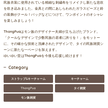
民族衣装に使用されている精細な刺繍布をリメイクし新たな息吹
を吹き込みました。金具との間にあしらわれたガラスビーズと鈴
の装飾がクール！バッグなどにつけて、ワンポイントのオシャレ
を楽しみましょう！
ThongPuaはモン族のデザイナー夫婦が立ち上げたブランド。
「クールなデザインで少数民族の若者に誇りを！」をモットー
に、その確かな技術と洗練されたデザインで、タイの民族雑貨シ
ーンに新たな一ページを加えます。
ゆいゆい堂はThongPuaを今後も応援し続けます！
Category
ストラップ&キーチャーム
キーチャーム
ThongPua
タイ雑貨
モン族雑貨