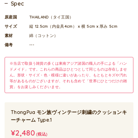
Spec
原産国
THAILAND（タイ王国）
サイズ
縦 12.5cm（内金具4cm） x 横 5cm x 厚み 5cm
素材
綿（コットン）
備考
---
※当店で取扱う雑貨の多くは東南アジア諸国の職人の手による「ハン
ドメイド」です。これらの商品はひとつとして同じものは存在しませ
ん。形状・サイズ・色・模様に違いがあったり、もともとキズや汚れ
等があるものがございますが、それも含めて「世界にひとつだけの雑
貨」をお楽しみくださいませ。
ThongPua モン族ヴィンテージ刺繍のクッションキ
ーチャーム Type.1
¥2,480
(税込)