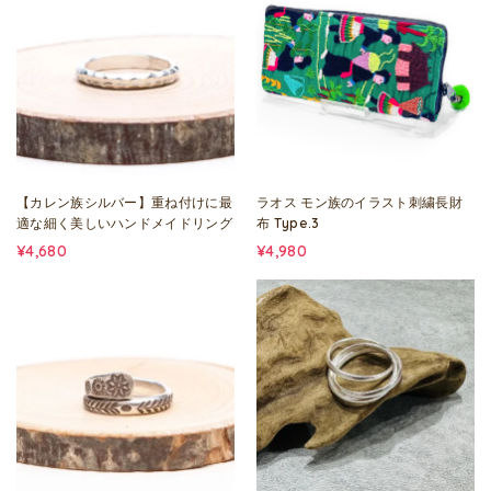
【カレン族シルバー】重ね付けに最
ラオス モン族のイラスト刺繍長財
適な細く美しいハンドメイドリング
布 Type.3
¥4,680
¥4,980