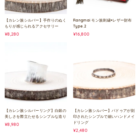
【カレン族シルバー】手作りのぬく
Rangmai モン族刺繍×レザー財布
もりが感じられるアクセサリー
Type.2
¥8,280
¥16,800
【カレン族シルバーリング】白銀の
【カレン族シルバー】パドゥアが刻
美しさを際立たせるシンプルな造り
印されたシンプルで細いハンドメイ
ドリング
¥8,980
¥2,480