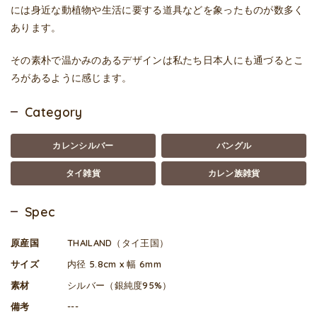
には身近な動植物や生活に要する道具などを象ったものが数多く
あります。
その素朴で温かみのあるデザインは私たち日本人にも通づるとこ
ろがあるように感じます。
Category
カレンシルバー
バングル
タイ雑貨
カレン族雑貨
Spec
原産国
THAILAND（タイ王国）
サイズ
内径 5.8cm x 幅 6mm
素材
シルバー（銀純度95%）
備考
---