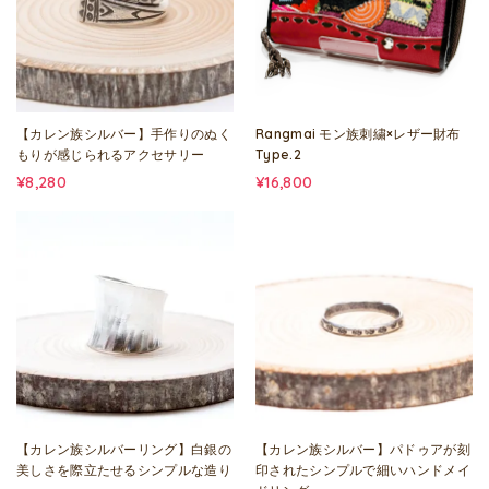
【カレン族シルバー】手作りのぬく
Rangmai モン族刺繍×レザー財布
もりが感じられるアクセサリー
Type.2
¥8,280
¥16,800
【カレン族シルバーリング】白銀の
【カレン族シルバー】パドゥアが刻
美しさを際立たせるシンプルな造り
印されたシンプルで細いハンドメイ