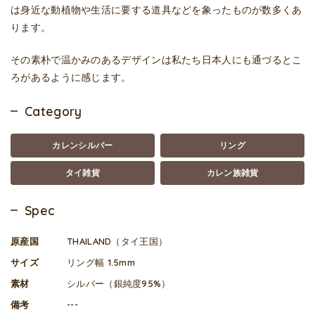
は身近な動植物や生活に要する道具などを象ったものが数多くあ
ります。
その素朴で温かみのあるデザインは私たち日本人にも通づるとこ
ろがあるように感じます。
Category
カレンシルバー
リング
タイ雑貨
カレン族雑貨
Spec
原産国
THAILAND（タイ王国）
サイズ
リング幅 1.5mm
素材
シルバー（銀純度95%）
備考
---