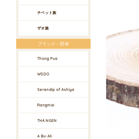
チベット族
ザオ族
ブランド・団体
Thong Pua
WSDO
Serendip of Ashiya
Rangmai
THA NGEN
A Bu-Ali