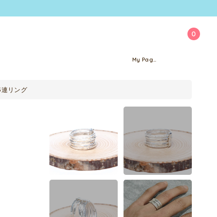
0
My Page
5連リング