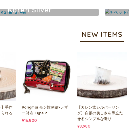
Karen Silver
カレンシルバーアクセサリー
NEW ITEMS
ー】手作
Rangmai モン族刺繍×レザ
【カレン族シルバーリン
じられる
ー財布 Type.2
グ】白銀の美しさを際立た
せるシンプルな造り
¥16,800
¥8,980