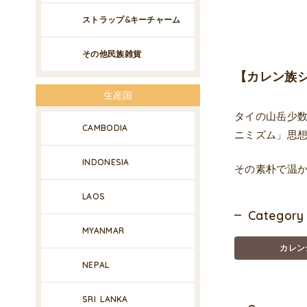
ストラップ&キーチャーム
その他民族雑貨
【カレン族
生産国
タイの山岳少
CAMBODIA
ニミズム」思
INDONESIA
その素朴で温
LAOS
Category
MYANMAR
カレン
NEPAL
SRI LANKA