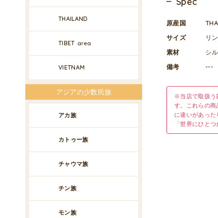
Spec
THAILAND
原産国
TH
サイズ
リン
TIBET
area
素材
シル
備考
---
VIETNAM
アジアの少数民族
※当店で取扱う
す。これらの商
に違いがあった
アカ族
「世界にひとつ
カトゥー族
チャウマ族
チン族
モン族