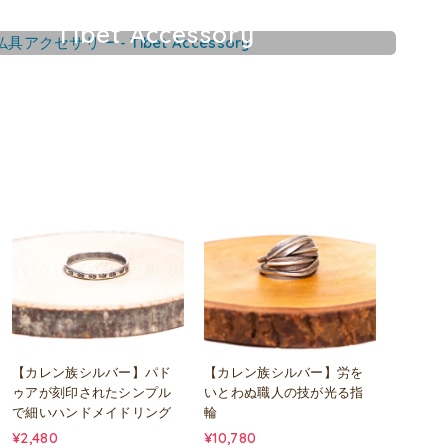
Tibet Accessory
チベット仏具アクセサリー
【カレン族シルバー】パド
【カレン族シルバー】労を
ゥアが刻印されたシンプル
いとわぬ職人の技が光る指
で細いハンドメイドリング
輪
¥2,480
¥10,780