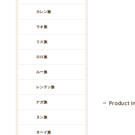
カレン族
ラオ族
リス族
ロロ族
ルー族
レンテン族
ナガ族
Product 
ヌン族
ターイ族