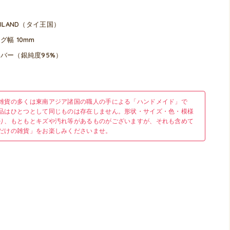
AILAND（タイ王国）
グ幅 10mm
バー（銀純度95%）
雑貨の多くは東南アジア諸国の職人の手による「ハンドメイド」で
品はひとつとして同じものは存在しません。形状・サイズ・色・模様
り、もともとキズや汚れ等があるものがございますが、それも含めて
だけの雑貨」をお楽しみくださいませ。