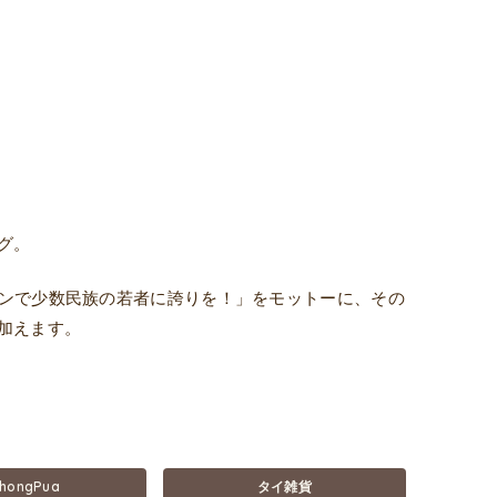
グ。
ザインで少数民族の若者に誇りを！」をモットーに、その
加えます。
hongPua
タイ雑貨