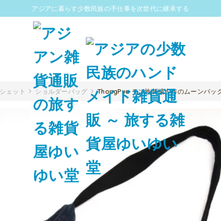
アジアに暮らす少数民族の手仕事を次世代に継承する
ポシェット
ショルダーバッグ
ThongPua モン族刺繍古布のムーンバッ