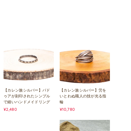
【カレン族シルバー】パド
【カレン族シルバー】労を
ゥアが刻印されたシンプル
いとわぬ職人の技が光る指
で細いハンドメイドリング
輪
¥2,480
¥10,780