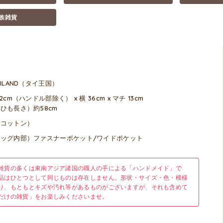
族雑貨
AILAND（タイ王国）
22cm（ハンドル部除く） x 横 36cm x マチ 13cm
ひも長さ）約58cm
（コットン）
バッグ内部）ファスナーポケット/ワイドポケット
雑貨の多くは東南アジア諸国の職人の手による「ハンドメイド」で
品はひとつとして同じものは存在しません。形状・サイズ・色・模様
り、もともとキズや汚れ等があるものがございますが、それも含めて
だけの雑貨」をお楽しみくださいませ。