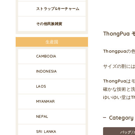
ストラップ&キーチャーム
その他民族雑貨
ThongP
生産国
Thongpu
CAMBODIA
サイズの割に
INDONESIA
ThongPu
LAOS
確かな技術と
ゆいゆい堂はT
MYANMAR
NEPAL
Category
SRI LANKA
バッグ/