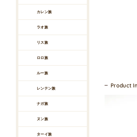
カレン族
ラオ族
リス族
ロロ族
ルー族
Product 
レンテン族
ナガ族
ヌン族
ターイ族