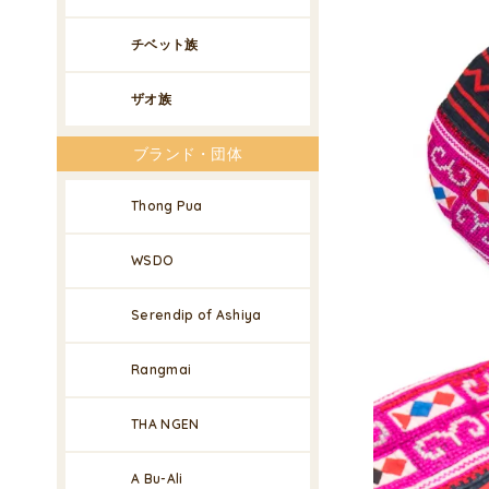
チベット族
ザオ族
ブランド・団体
Thong Pua
WSDO
Serendip of Ashiya
Rangmai
THA NGEN
A Bu-Ali