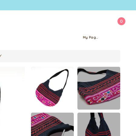
0
My Page
グ