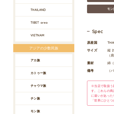
モン
THAILAND
TIBET
area
Spec
VIETNAM
原産国
TH
アジアの少数民族
サイズ
縦 
（肩
アカ族
素材
綿
備考
（
カトゥー族
チャウマ族
※当店で取扱う
す。これらの商
に違いがあった
チン族
「世界にひとつ
モン族