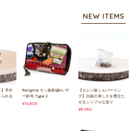
NEW ITEMS
ー】手作
Rangmai モン族刺繍×レザ
【カレン族シルバーリン
じられる
ー財布 Type.2
グ】白銀の美しさを際立た
せるシンプルな造り
¥16,800
¥8,980