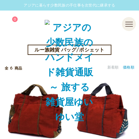
アジアに暮らす少数民族の手仕事を次世代に継承する
0
Menu
ルー族雑貨 バッグ/ポシェット
6
新着順
価格順
全
商品