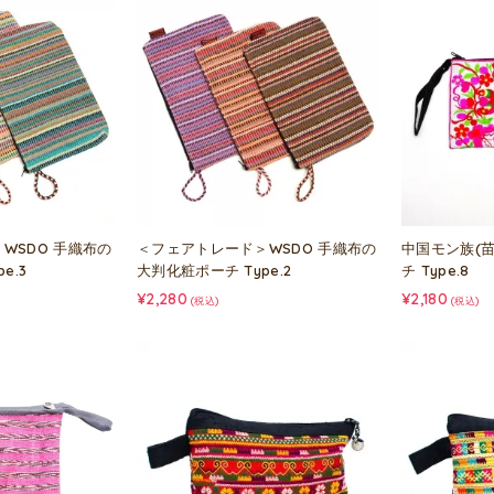
WSDO 手織布の
＜フェアトレード＞WSDO 手織布の
中国モン族(
e.3
大判化粧ポーチ Type.2
チ Type.8
¥2,280
¥2,180
(税込)
(税込)