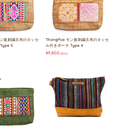
a モン族刺繍古布のタッセ
ThongPua モン族刺繍古布のタッセ
ype.5
ル付きポーチ Type.4
¥9,800
(税込)