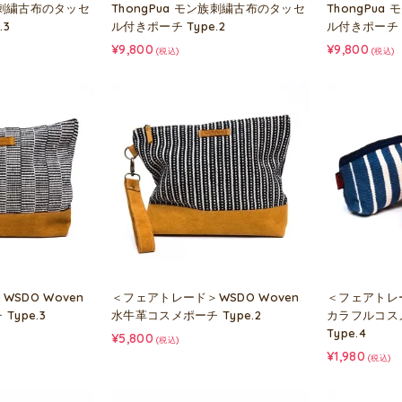
ン族刺繍古布のタッセ
ThongPua モン族刺繍古布のタッセ
ThongPu
.3
ル付きポーチ Type.2
ル付きポーチ T
¥9,800
¥9,800
(税込)
(税込)
SDO Woven
＜フェアトレード＞WSDO Woven
＜フェアトレ
ype.3
水牛革コスメポーチ Type.2
カラフルコス
Type.4
¥5,800
(税込)
¥1,980
(税込)