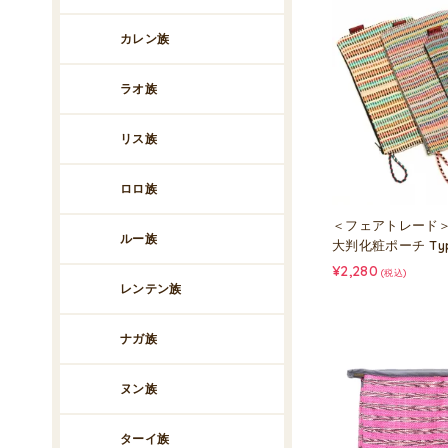
カレン族
ラオ族
リス族
ロロ族
＜フェアトレード＞
ルー族
大判化粧ポーチ Typ
¥2,280
(税込)
レンテン族
ナガ族
ヌン族
ターイ族