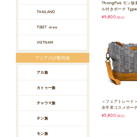
ThongPua モ
ル付きポーチ Type
THAILAND
¥9,800
(税込)
TIBET
area
VIETNAM
アジアの少数民族
アカ族
カトゥー族
＜フェアトレード＞W
チャウマ族
水牛革コスメポーチ T
¥5,800
(税込)
チン族
モン族