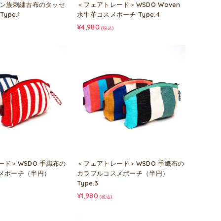
a モン族刺繍古布のタッセ
＜フェアトレード＞WSDO Woven
ype.1
水牛革コスメポーチ Type.4
¥4,980
(税込)
ード＞WSDO 手織布の
＜フェアトレード＞WSDO 手織布の
メポーチ（半円）
カラフルコスメポーチ（半円）
Type.3
¥1,980
(税込)