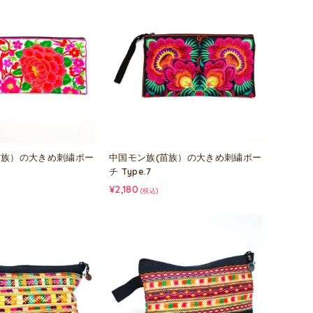
苗族）の大きめ刺繍ポー
中国モン族(苗族）の大きめ刺繍ポー
チ Type.7
¥2,180
(税込)