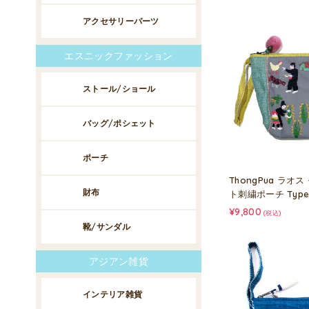
アクセサリーパーツ
エスニックファッション
ストール/ショール
バッグ/ポシェット
ポーチ
ThongPua ラオ
財布
ト刺繍ポーチ Type
¥9,800
(税込)
靴/サンダル
アジアン雑貨
インテリア雑貨