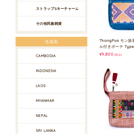
ストラップ&キーチャーム
その他民族雑貨
ThongPua モ
生産国
ル付きポーチ Type
¥9,800
(税込)
CAMBODIA
INDONESIA
LAOS
MYANMAR
NEPAL
SRI LANKA