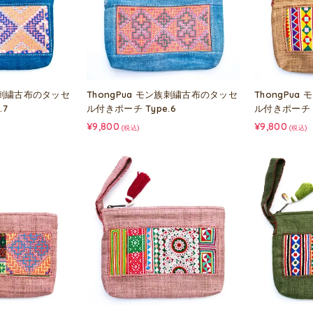
ン族刺繍古布のタッセ
ThongPua モン族刺繍古布のタッセ
ThongPu
.7
ル付きポーチ Type.6
ル付きポーチ T
¥9,800
¥9,800
(税込)
(税込)