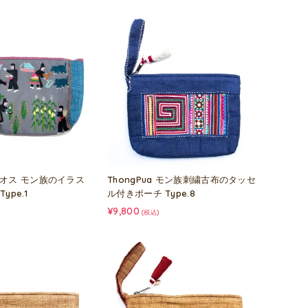
 ラオス モン族のイラス
ThongPua モン族刺繍古布のタッセ
ype.1
ル付きポーチ Type.8
¥9,800
(税込)