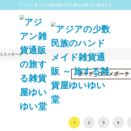
アジアに暮らす少数民族の手仕事を次世代に継承する
コスメポーチ
ポーチ_コスメポーチ
1
2
3
4