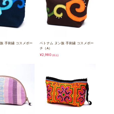
族 手刺繍 コスメポー
ベトナム ヌン族 手刺繍 コスメポー
チ（A）
¥2,980
(税込)