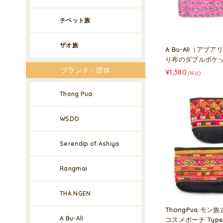
チベット族
ザオ族
A Bu-Ali（アブ
り布のダブルポケ
ブランド・団体
¥1,380
(税込)
Thong Pua
WSDO
Serendip of Ashiya
Rangmai
THA NGEN
ThongPua モ
A Bu-Ali
コスメポーチ Type