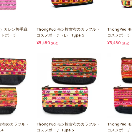
アリ）カレン族手織
ThongPua モン族古布のカラフル・
ThongPu
ットポーチ
コスメポーチ（L） Type.5
コスメポーチ（L
¥5,480
¥5,480
(税込)
(税込)
ン族古布のカラフル・
ThongPua モン族古布のカラフル・
ThongPu
.4
コスメポーチ Type.3
コスメポーチ T