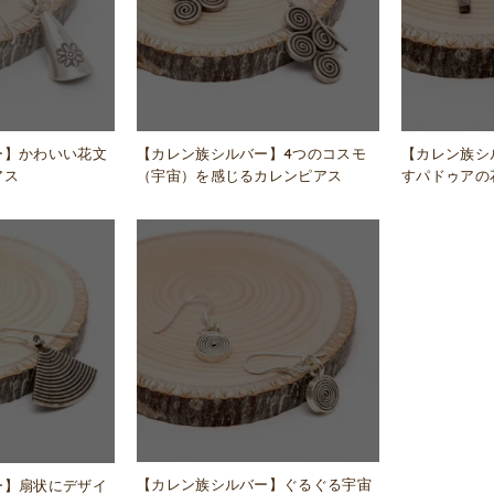
ー】かわいい花文
【カレン族シ
【カレン族シルバー】4つのコスモ
アス
すパドゥアの
（宇宙）を感じるカレンピアス
【カレン族シルバー】ぐるぐる宇宙
ー】扇状にデザイ