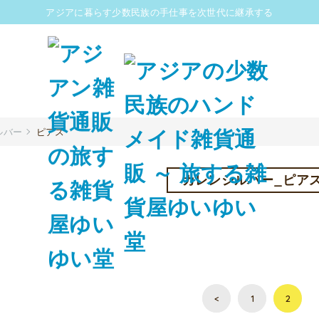
アジアに暮らす少数民族の手仕事を次世代に継承する
ルバー
ピアス
カレンシルバー_ピア
<
1
2