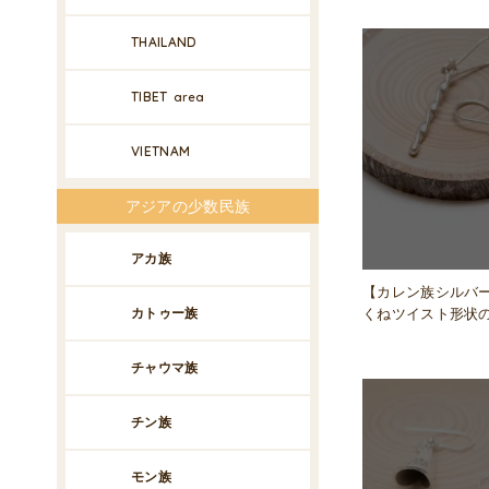
THAILAND
TIBET
area
VIETNAM
アジアの少数民族
アカ族
【カレン族シルバ
くねツイスト形状
カトゥー族
チャウマ族
チン族
モン族