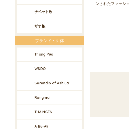
ンされたファッシ
チベット族
ザオ族
ブランド・団体
Thong Pua
WSDO
Serendip of Ashiya
Rangmai
THA NGEN
A Bu-Ali