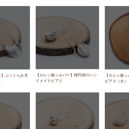
【カレン族シルバー】楕円状のハン
ー】ぷっくらお月
【カレン族シ
ドメイドピアス
ス
ピアス（大）