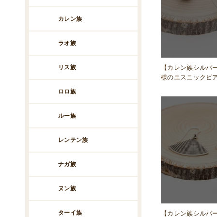
カレン族
ラオ族
【カレン族シルバ
リス族
様のエスニックピ
ロロ族
ルー族
レンテン族
ナガ族
ヌン族
ターイ族
【カレン族シルバ