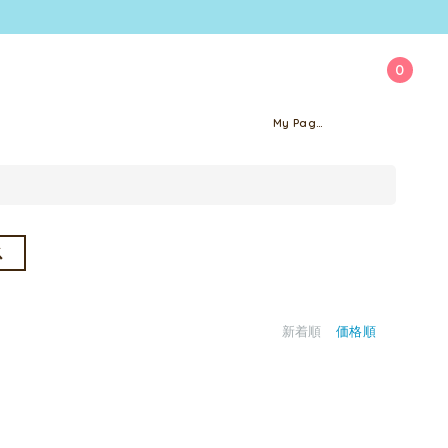
0
My Page
ス
新着順
価格順